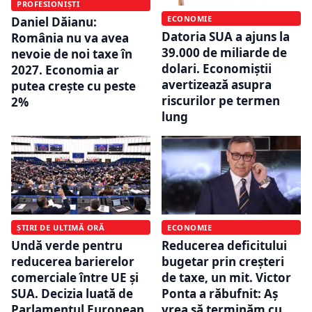
PROFESIONIȘTI
ECONOMIE
Daniel Dăianu:
Datoria SUA a ajuns la
România nu va avea
39.000 de miliarde de
nevoie de noi taxe în
dolari. Economiștii
2027. Economia ar
avertizează asupra
putea crește cu peste
riscurilor pe termen
2%
lung
ȘTIRI DE ULTIMĂ ORĂ
ECONOMIE
Undă verde pentru
Reducerea deficitului
reducerea barierelor
bugetar prin creșteri
comerciale între UE și
de taxe, un mit. Victor
SUA. Decizia luată de
Ponta a răbufnit: Aș
Parlamentul European
vrea să terminăm cu