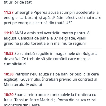
titlurilor de stat
11:27
Gheorghe Piperea acuză scumpiri accelerate la
energie, carburanți și apă. „Plătim efectiv cel mai mare
preț pe energie electrică din toată UE”
11:10
ANM a emis trei avertizări meteo pentru 8
august. Caniculă de până la 37 de grade, vijelii,
grindină și ploi torențiale în mai multe regiuni
10:53
Se schimbă regulile în magazinele din Bulgaria
de astăzi. Ce trebuie să știe românii care merg la
cumpărături
10:38
Petrișor Peiu acuză risipa banilor publici și cere
explicații Guvernului. Întrebări privind un contract al
Ministerului Mediului
10:20
Spania reintroduce controalele la frontiera cu
Italia. Tensiuni între Madrid și Roma din cauza crizei
migratorii din Ceuta