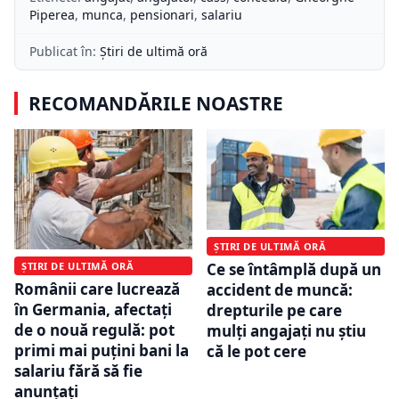
Piperea
,
munca
,
pensionari
,
salariu
Publicat în:
Știri de ultimă oră
RECOMANDĂRILE NOASTRE
ȘTIRI DE ULTIMĂ ORĂ
Ce se întâmplă după un
ȘTIRI DE ULTIMĂ ORĂ
Românii care lucrează
accident de muncă:
în Germania, afectați
drepturile pe care
de o nouă regulă: pot
mulți angajați nu știu
primi mai puțini bani la
că le pot cere
salariu fără să fie
anunțați