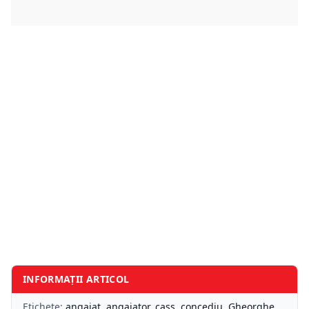
INFORMAȚII ARTICOL
Etichete:
angajat
,
angajator
,
cass
,
concediu
,
Gheorghe