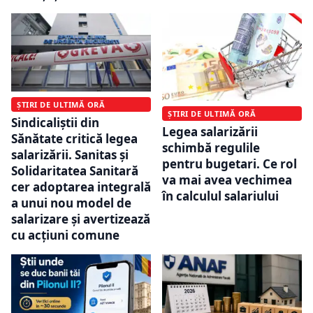
ȘTIRI DE ULTIMĂ ORĂ
ȘTIRI DE ULTIMĂ ORĂ
Sindicaliștii din
Legea salarizării
Sănătate critică legea
schimbă regulile
salarizării. Sanitas și
pentru bugetari. Ce rol
Solidaritatea Sanitară
va mai avea vechimea
cer adoptarea integrală
în calculul salariului
a unui nou model de
salarizare și avertizează
cu acțiuni comune