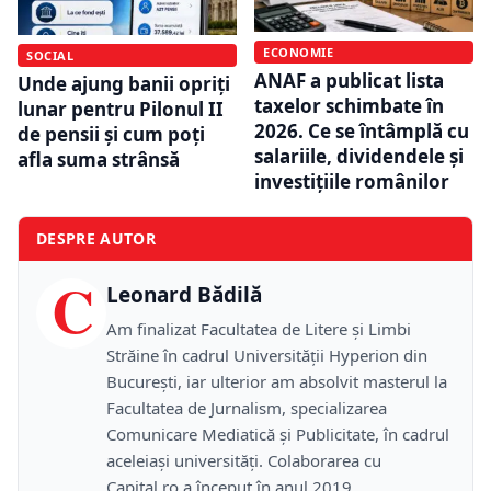
ECONOMIE
SOCIAL
ANAF a publicat lista
Unde ajung banii opriți
taxelor schimbate în
lunar pentru Pilonul II
2026. Ce se întâmplă cu
de pensii și cum poți
salariile, dividendele și
afla suma strânsă
investițiile românilor
DESPRE AUTOR
C
Leonard Bădilă
Am finalizat Facultatea de Litere și Limbi
Străine în cadrul Universității Hyperion din
București, iar ulterior am absolvit masterul la
Facultatea de Jurnalism, specializarea
Comunicare Mediatică și Publicitate, în cadrul
aceleiași universități. Colaborarea cu
Capital.ro a început în anul 2019.