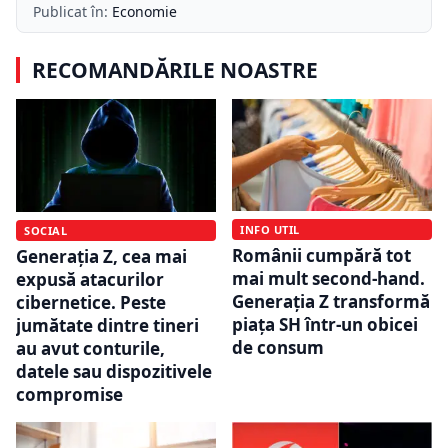
Publicat în:
Economie
RECOMANDĂRILE NOASTRE
INFO UTIL
SOCIAL
Românii cumpără tot
Generația Z, cea mai
mai mult second-hand.
expusă atacurilor
Generația Z transformă
cibernetice. Peste
piața SH într-un obicei
jumătate dintre tineri
de consum
au avut conturile,
datele sau dispozitivele
compromise