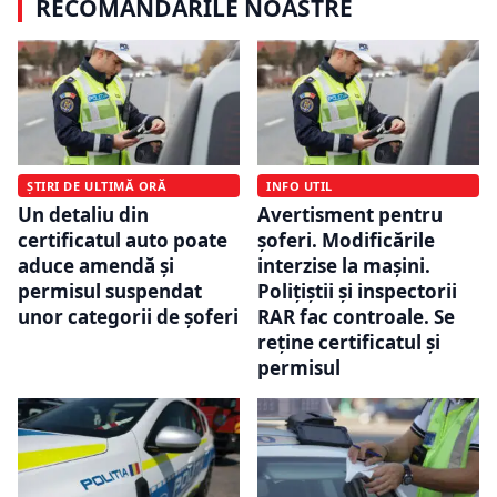
RECOMANDĂRILE NOASTRE
ȘTIRI DE ULTIMĂ ORĂ
INFO UTIL
Un detaliu din
Avertisment pentru
certificatul auto poate
șoferi. Modificările
aduce amendă și
interzise la mașini.
permisul suspendat
Polițiștii și inspectorii
unor categorii de șoferi
RAR fac controale. Se
reține certificatul și
permisul