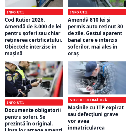
INFO UTIL
INFO UTIL
Cod Rutier 2026.
Amendă 810 lei și
Amendă de 3.000 de lei
permis auto reținut 30
pentru șoferi sau chiar
de zile. Gestul aparent
reținerea certificatului.
banal care e interzis
Obiectele interzise în
șoferilor, mai ales în
mașină
oraș
ȘTIRI DE ULTIMĂ ORĂ
INFO UTIL
Mașinile cu ITP expirat
Documente obligatorii
sau defecțiuni grave
pentru șoferi. Se
vor avea
prezintă în original.
înmatricularea
Lipsa lor atrage amenzi