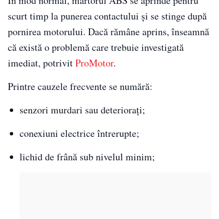
În mod normal, martorul ABS se aprinde pentru
scurt timp la punerea contactului și se stinge după
pornirea motorului. Dacă rămâne aprins, înseamnă
că există o problemă care trebuie investigată
imediat, potrivit
ProMotor
.
Printre cauzele frecvente se numără:
senzori murdari sau deteriorați;
conexiuni electrice întrerupte;
lichid de frână sub nivelul minim;