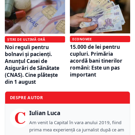
ECONOMIE
ȘTIRI DE ULTIMĂ ORĂ
15.000 de lei pentru
Noi reguli pentru
cupluri. Primăria
bolnavi și pacienți.
acordă bani tinerilor
Anunțul Casei de
români: Este un pas
Asigurări de Sănătate
important
(CNAS). Cine plătește
din 1 august
DESPRE AUTOR
C
Iulian Luca
Am venit la Capital în vara anului 2019, fiind
prima mea experiență ca jurnalist după ce am