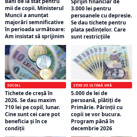
Bani de la stat pentru
Sprijin financiar de
mii de copii. Ministerul
3.000 lei pentru
Muncii a anunțat
persoanele cu depresie.
majorări semnificative
Se dau tichete pentru
în perioada următoare:
plata ședințelor. Care
Am insistat să sprijinim
sunt restricțiile
SOCIAL
ȘTIRI DE ULTIMĂ ORĂ
Tichete de creșă în
5.000 de lei de
2026. Se dau maxim
persoană, plătiți de
710 lei pe copil, lunar.
Primărie. Părinții cu
Cine sunt cei care pot
copii se vor bucura.
beneficia și în ce
Program până în
condiții
decembrie 2026