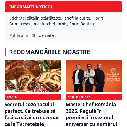
INFORMAȚII ARTICOL
Etichete:
cătălin scărlătescu
,
chefi la cutite
,
Florin
Dumitrescu
,
masterchef
,
protv
,
Sorin Bontea
Publicat în:
Stil de viață
RECOMANDĂRILE NOASTRE
STIL DE VIAȚĂ
SOCIAL
MasterChef România
Secretul cozonacului
2025. Regulă în
perfect. Ce trebuie să
premieră în sezonul
faci ca să ai un cozonac
aniversar cu numărul
ca la TV: rețetele