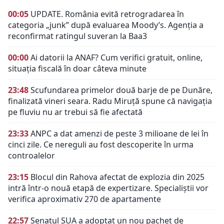
00:05
UPDATE. România evită retrogradarea în
categoria „junk” după evaluarea Moody’s. Agenția a
reconfirmat ratingul suveran la Baa3
00:00
Ai datorii la ANAF? Cum verifici gratuit, online,
situația fiscală în doar câteva minute
23:48
Scufundarea primelor două barje de pe Dunăre,
finalizată vineri seara. Radu Miruță spune că navigația
pe fluviu nu ar trebui să fie afectată
23:33
ANPC a dat amenzi de peste 3 milioane de lei în
cinci zile. Ce nereguli au fost descoperite în urma
controalelor
23:15
Blocul din Rahova afectat de explozia din 2025
intră într-o nouă etapă de expertizare. Specialiștii vor
verifica aproximativ 270 de apartamente
22:57
Senatul SUA a adoptat un nou pachet de