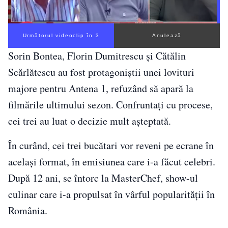
Următorul videoclip în 2
Anulează
Sorin Bontea, Florin Dumitrescu și Cătălin
Scărlătescu au fost protagoniștii unei lovituri
majore pentru Antena 1, refuzând să apară la
filmările ultimului sezon. Confruntați cu procese,
cei trei au luat o decizie mult așteptată.
În curând, cei trei bucătari vor reveni pe ecrane în
același format, în emisiunea care i-a făcut celebri.
După 12 ani, se întorc la MasterChef, show-ul
culinar care i-a propulsat în vârful popularității în
România.