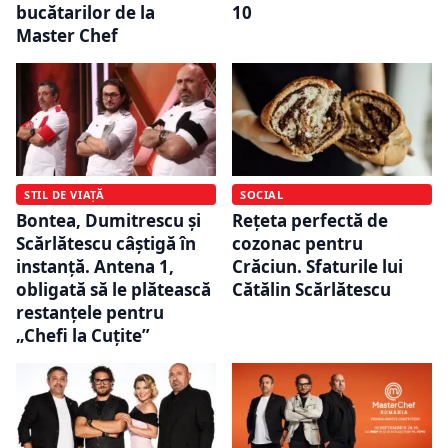
10
bucătarilor de la
Master Chef
STIL DE VIAȚĂ
SOCIAL
Bontea, Dumitrescu și
Rețeta perfectă de
Scărlătescu câștigă în
cozonac pentru
instanță. Antena 1,
Crăciun. Sfaturile lui
obligată să le plătească
Cătălin Scărlătescu
restanțele pentru
„Chefi la Cuțite”