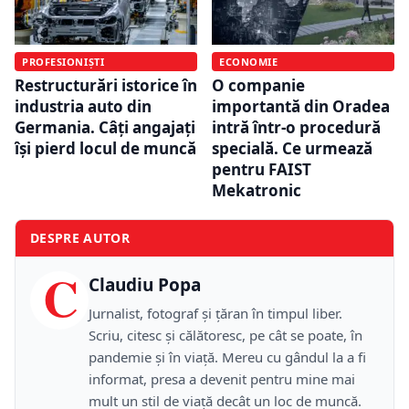
PROFESIONIȘTI
ECONOMIE
Restructurări istorice în
O companie
industria auto din
importantă din Oradea
Germania. Câți angajați
intră într-o procedură
își pierd locul de muncă
specială. Ce urmează
pentru FAIST
Mekatronic
DESPRE AUTOR
C
Claudiu Popa
Jurnalist, fotograf și țăran în timpul liber.
Scriu, citesc și călătoresc, pe cât se poate, în
pandemie și în viață. Mereu cu gândul la a fi
informat, presa a devenit pentru mine mai
mult un stil de viață decât un loc de muncă.