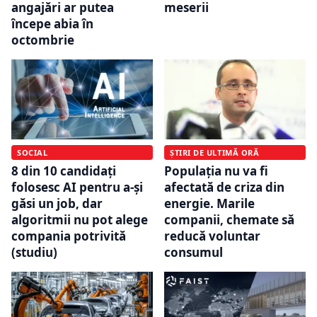
meserii
angajări ar putea
începe abia în
octombrie
SOCIAL
ȘTIRI DE ULTIMĂ ORĂ
8 din 10 candidați
Populația nu va fi
folosesc AI pentru a-și
afectată de criza din
găsi un job, dar
energie. Marile
algoritmii nu pot alege
companii, chemate să
compania potrivită
reducă voluntar
(studiu)
consumul