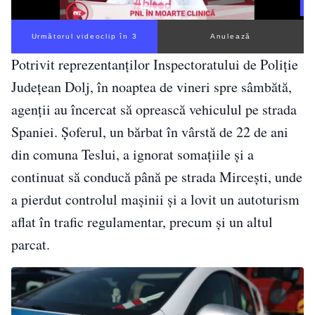
Următorul videoclip în 2
Anulează
Potrivit reprezentanților Inspectoratului de Poliție
Județean Dolj, în noaptea de vineri spre sâmbătă,
agenții au încercat să oprească vehiculul pe strada
Spaniei. Șoferul, un bărbat în vârstă de 22 de ani
din comuna Teslui, a ignorat somațiile și a
continuat să conducă până pe strada Mircești, unde
a pierdut controlul mașinii și a lovit un autoturism
aflat în trafic regulamentar, precum și un altul
parcat.