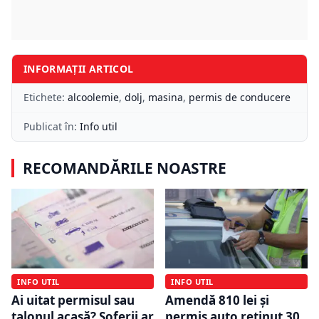
INFORMAȚII ARTICOL
Etichete:
alcoolemie
,
dolj
,
masina
,
permis de conducere
Publicat în:
Info util
RECOMANDĂRILE NOASTRE
INFO UTIL
INFO UTIL
Ai uitat permisul sau
Amendă 810 lei și
talonul acasă? Șoferii ar
permis auto reținut 30