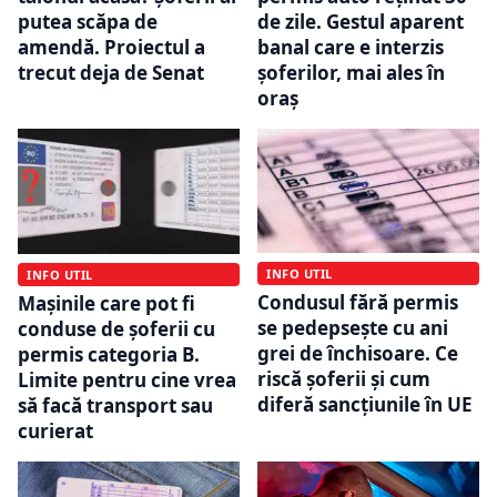
putea scăpa de
de zile. Gestul aparent
amendă. Proiectul a
banal care e interzis
trecut deja de Senat
șoferilor, mai ales în
oraș
INFO UTIL
INFO UTIL
Condusul fără permis
Mașinile care pot fi
se pedepsește cu ani
conduse de șoferii cu
grei de închisoare. Ce
permis categoria B.
riscă șoferii și cum
Limite pentru cine vrea
diferă sancțiunile în UE
să facă transport sau
curierat