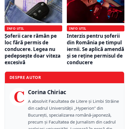
INFO UTIL
INFO UTIL
Șoferii care rămân pe
Interzis pentru șoferii
loc fără permis de
din România pe timpul
conducere. Legea nu
iernii. Se aplică amendă
pedepsește doar viteza
și se reține permisul de
excesivă
conducere
DESPRE AUTOR
C
Corina Chiriac
A absolvit Facultatea de Litere și Limbi Străine
din cadrul Universității „Hyperion” din
București, specializarea română-japoneză,
precum și Facultatea de Jurnalism din cadrul
aceleiași universități. Lucrează în presă din