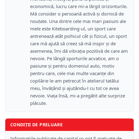
economică, lucru care mi-a lărgit orizonturile.
Mă consider o persoană activă și dornică de
noutate. Una dintre cele mai mari pasiuni ale
mele este Kiteboarding-ul, un sport care
antrenează atât psihicul cât și fizicul, un sport
care mă ajută să creez să mă inspir și de
asemenea, îmi dă vibrația pozitivă de care am
nevoie. Pe lângă sporturile acvatice, am o
pasiune și pentru domeniul auto, motiv
pentru care, cele mai multe vacanțe din
copilărie le-am petrecut în atelierul tatălui
meu, învățând și ajutându-l cu tot ce avea
nevoie. Viața însă, mi-a pregătit alte surprize
plăcute.
CONDIȚII DE PRELUARE
Informațiile publicate de capital.ro pot fi preluate de