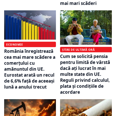
mai mari scăderi
ECONOMIE
ȘTIRI DE ULTIMĂ ORĂ
România înregistrează
Cum se solicită pensia
cea mai mare scădere a
pentru limită de vârstă
comerțului cu
dacă ați lucrat în mai
amănuntul din UE.
multe state din UE.
Eurostat arată un recul
Reguli privind calculul,
de 6,6% față de aceeași
plata și condițiile de
lună a anului trecut
acordare