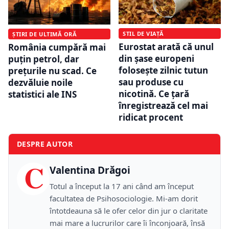
STIL DE VIAȚĂ
ȘTIRI DE ULTIMĂ ORĂ
Eurostat arată că unul
România cumpără mai
din șase europeni
puțin petrol, dar
folosește zilnic tutun
prețurile nu scad. Ce
sau produse cu
dezvăluie noile
nicotină. Ce țară
statistici ale INS
înregistrează cel mai
ridicat procent
DESPRE AUTOR
C
Valentina Drăgoi
Totul a început la 17 ani când am început
facultatea de Psihosociologie. Mi-am dorit
întotdeauna să le ofer celor din jur o claritate
mai mare a lucrurilor care îi înconjoară, însă