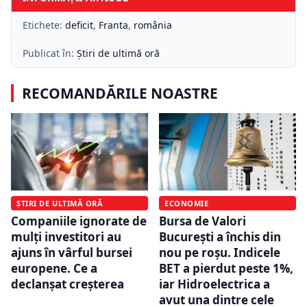
Etichete:
deficit
,
Franta
,
românia
Publicat în:
Știri de ultimă oră
RECOMANDĂRILE NOASTRE
ȘTIRI DE ULTIMĂ ORĂ
ECONOMIE
Companiile ignorate de
Bursa de Valori
mulți investitori au
București a închis din
ajuns în vârful bursei
nou pe roșu. Indicele
europene. Ce a
BET a pierdut peste 1%,
declanșat creșterea
iar Hidroelectrica a
avut una dintre cele