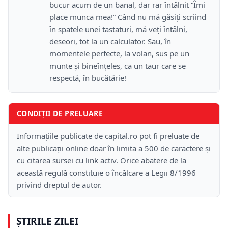
bucur acum de un banal, dar rar întâlnit “Îmi
place munca mea!” Când nu mă găsiţi scriind
în spatele unei tastaturi, mă veţi întâlni,
deseori, tot la un calculator. Sau, în
momentele perfecte, la volan, sus pe un
munte şi bineînţeles, ca un taur care se
respectă, în bucătărie!
CONDIȚII DE PRELUARE
Informațiile publicate de capital.ro pot fi preluate de
alte publicații online doar în limita a 500 de caractere și
cu citarea sursei cu link activ. Orice abatere de la
această regulă constituie o încălcare a Legii 8/1996
privind dreptul de autor.
ȘTIRILE ZILEI