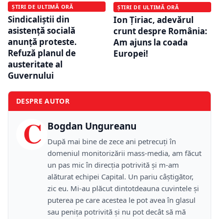
ȘTIRI DE ULTIMĂ ORĂ
ȘTIRI DE ULTIMĂ ORĂ
Sindicaliştii din
Ion Țiriac, adevărul
asistenţă socială
crunt despre România:
anunţă proteste.
Am ajuns la coada
Refuză planul de
Europei!
austeritate al
Guvernului
DESPRE AUTOR
C
Bogdan Ungureanu
După mai bine de zece ani petrecuţi în
domeniul monitorizării mass-media, am făcut
un pas mic în direcţia potrivită şi m-am
alăturat echipei Capital. Un pariu câştigător,
zic eu. Mi-au plăcut dintotdeauna cuvintele şi
puterea pe care acestea le pot avea în glasul
sau peniţa potrivită şi nu pot decât să mă