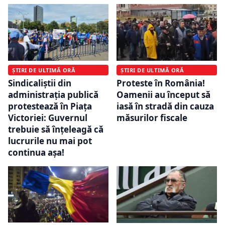
ȘTIRI DE ULTIMĂ ORĂ
ȘTIRI DE ULTIMĂ ORĂ
Sindicaliștii din
Proteste în România!
administraţia publică
Oamenii au început să
protestează în Piaţa
iasă în stradă din cauza
Victoriei: Guvernul
măsurilor fiscale
trebuie să înţeleagă că
lucrurile nu mai pot
continua aşa!