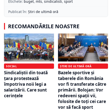
Etichete:
buget
,
mts
,
sindicalisti
,
sport
Publicat în:
Știri de ultimă oră
RECOMANDĂRILE NOASTRE
SOCIAL
ȘTIRI DE ULTIMĂ ORĂ
Sindicaliștii din toată
Bazele sportive și
țara protestează
taberele din România
împotriva noii legi a
vor fi transferate către
salarizării. Care sunt
primării. Bolojan: Vor
cerințele
redeveni spații vii,
folosite de toți cei care
vor să facă sport