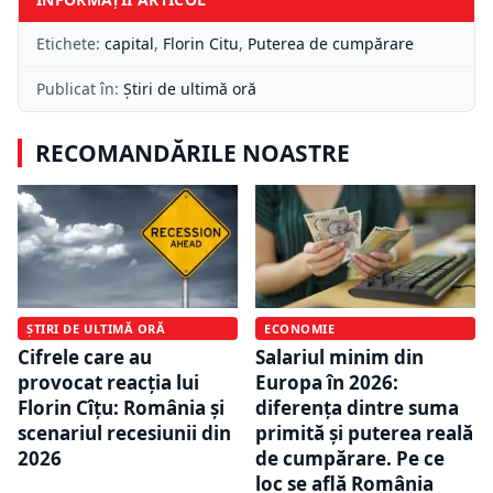
Etichete:
capital
,
Florin Citu
,
Puterea de cumpărare
Publicat în:
Știri de ultimă oră
RECOMANDĂRILE NOASTRE
ȘTIRI DE ULTIMĂ ORĂ
ECONOMIE
Cifrele care au
Salariul minim din
provocat reacția lui
Europa în 2026:
Florin Cîțu: România și
diferența dintre suma
scenariul recesiunii din
primită și puterea reală
2026
de cumpărare. Pe ce
loc se află România