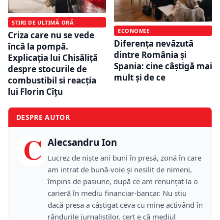
ȘTIRI DE ULTIMĂ ORĂ
ECONOMIE
Criza care nu se vede
Diferența nevăzută
încă la pompă.
dintre România și
Explicația lui Chisăliță
Spania: cine câștigă mai
despre stocurile de
mult și de ce
combustibil si reacția
lui Florin Cîțu
DESPRE AUTOR
C
Alecsandru Ion
Lucrez de niște ani buni în presă, zonă în care
am intrat de bună-voie și nesilit de nimeni,
împins de pasiune, după ce am renunțat la o
carieră în mediu financiar-bancar. Nu știu
dacă presa a câștigat ceva cu mine activând în
rândurile jurnaliștilor, cert e că mediul