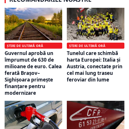
ȘTIRI DE ULTIMĂ ORĂ
ȘTIRI DE ULTIMĂ ORĂ
Guvernul aprobă un
Tunelul care schimbă
împrumut de 630 de
harta Europei: Italia și
milioane de euro. Calea
Austria, conectate prin
ferată Brașov–
cel mai lung traseu
Sighișoara primește
feroviar din lume
finanțare pentru
modernizare