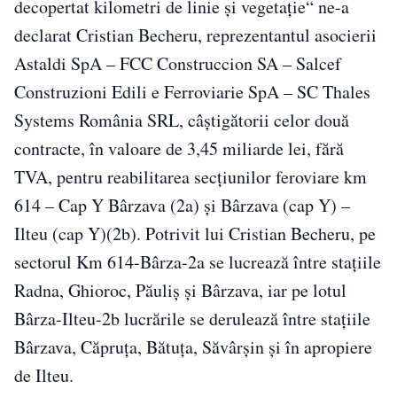
decopertat kilometri de linie şi vegetaţie“ ne-a
declarat Cristian Becheru, reprezentantul asocierii
Astaldi SpA – FCC Construccion SA – Salcef
Construzioni Edili e Ferroviarie SpA – SC Thales
Systems România SRL, câştigătorii celor două
contracte, în valoare de 3,45 miliarde lei, fără
TVA, pentru reabilitarea secţiunilor feroviare km
614 – Cap Y Bârzava (2a) şi Bârzava (cap Y) –
Ilteu (cap Y)(2b). Potrivit lui Cristian Becheru, pe
sectorul Km 614-Bârza-2a se lucrează între staţiile
Radna, Ghioroc, Păuliş şi Bârzava, iar pe lotul
Bârza-Ilteu-2b lucrările se derulează între staţiile
Bârzava, Căpruţa, Bătuţa, Săvârşin şi în apropiere
de Ilteu.