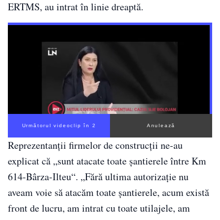
ERTMS, au intrat în linie dreaptă.
Următorul videoclip în 1
Anulează
Reprezentanţii firmelor de construcţii ne-au
explicat că „sunt atacate toate şantierele între Km
614-Bârza-Ilteu“. „Fără ultima autorizaţie nu
aveam voie să atacăm toate şantierele, acum există
front de lucru, am intrat cu toate utilajele, am