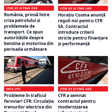
ȘTIRI DE ULTIMĂ ORĂ
ȘTIRI DE ULTIMĂ ORĂ
România, prinsă între
Horațiu Cosma anunță
criza petrolului și
reguli noi pentru CFR
problemele de
SA. Contractul
transport. Ce spun
introduce criterii
autoritățile despre
stricte pentru finanțare
benzina și motorina din
și performanță
perioada următoare
INFO UTIL
ȘTIRI DE ULTIMĂ ORĂ
Probleme în traficul
CFR a semnat
feroviar! CFR: Circulația
contractul pentru
trenurilor electrice din
modernizarea