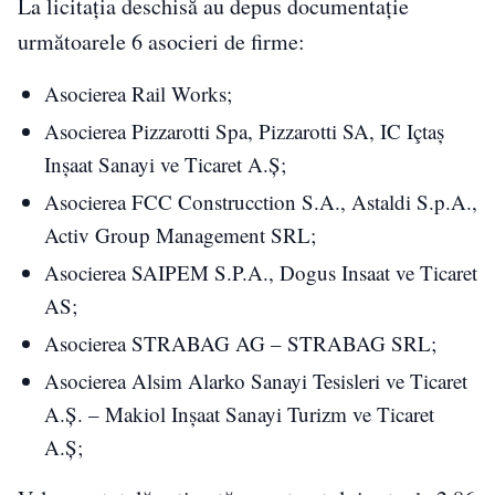
La licitaţia deschisă au depus documentaţie
următoarele 6 asocieri de firme:
Asocierea Rail Works;
Asocierea Pizzarotti Spa, Pizzarotti SA, IC Içtaș
Inșaat Sanayi ve Ticaret A.Ș;
Asocierea FCC Construcction S.A., Astaldi S.p.A.,
Activ Group Management SRL;
Asocierea SAIPEM S.P.A., Dogus Insaat ve Ticaret
AS;
Asocierea STRABAG AG – STRABAG SRL;
Asocierea Alsim Alarko Sanayi Tesisleri ve Ticaret
A.Ș. – Makiol Inşaat Sanayi Turizm ve Ticaret
A.Ș;