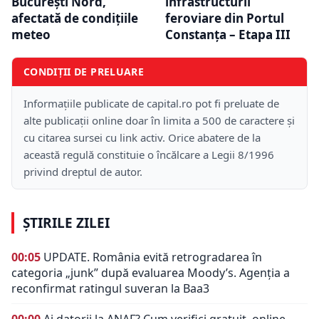
București Nord,
infrastructurii
afectată de condițiile
feroviare din Portul
meteo
Constanța – Etapa III
CONDIȚII DE PRELUARE
Informațiile publicate de capital.ro pot fi preluate de
alte publicații online doar în limita a 500 de caractere și
cu citarea sursei cu link activ. Orice abatere de la
această regulă constituie o încălcare a Legii 8/1996
privind dreptul de autor.
ȘTIRILE ZILEI
00:05
UPDATE. România evită retrogradarea în
categoria „junk” după evaluarea Moody’s. Agenția a
reconfirmat ratingul suveran la Baa3
00:00
Ai datorii la ANAF? Cum verifici gratuit, online,