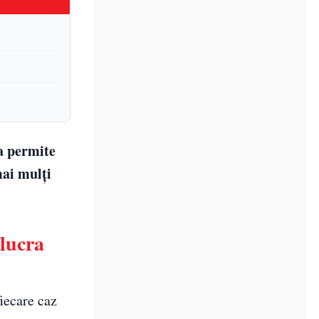
ia permite
mai mulți
 lucra
iecare caz