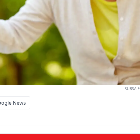
SURSA F
oogle News