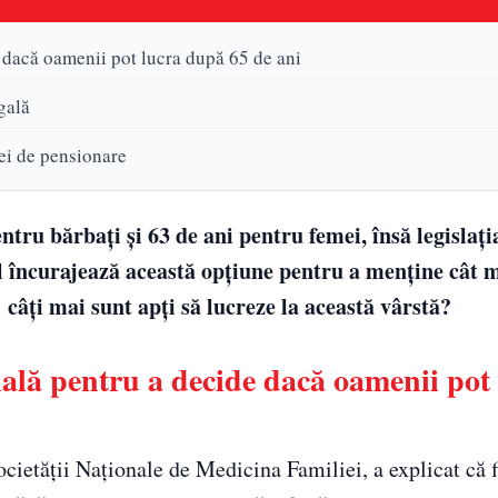
 dacă oamenii pot lucra după 65 de ani
gală
ei de pensionare
ntru bărbați și 63 de ani pentru femei, însă legislaț
ul încurajează această opțiune pentru a menține cât 
âți mai sunt apți să lucreze la această vârstă?
ială pentru a decide dacă oamenii pot
ietății Naționale de Medicina Familiei, a explicat că f