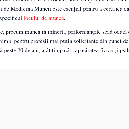
ui de Medicina Muncii este esențial pentru a certifica d
 specificul
locului de muncă
.
izic, precum munca în minerit, performanțele scad odată 
schimb, pentru profesii mai puțin solicitante din punct d
tă peste 70 de ani, atât timp cât capacitatea fizică și psi