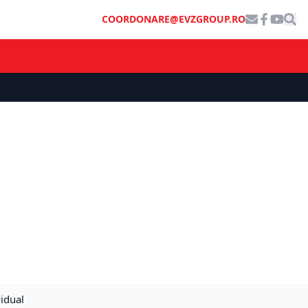
COORDONARE@EVZGROUP.RO
vidual