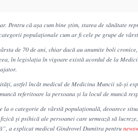
ar. Pentru că așa cum bine știm, starea de sănătate rep
categorii populaționale cum ar fi cele pe grupe de vârst
rsta de 70 de ani, chiar dacă au anumite boli cronice,
ea, în legislația în vigoare există acordul de la Medic
gajator.
lități, astfel încât medicul de Medicina Muncii să-și ex
 muncă referitoare la persoana și la locul de muncă res
e la o categorie de vârstă populațională, deoarece situa
fizică și psihică ale persoanei care urmează să lucreze
că”, a explicat medicul Gindrovel Dumitra pentru
newsw