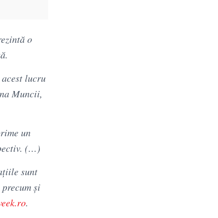
rezintă o
ă.
 acest lucru
ina Muncii,
prime un
pectiv. (…)
țiile sunt
, precum și
eek.ro
.