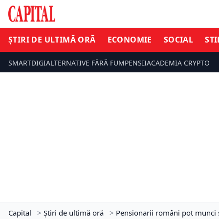
ȘTIRI DE ULTIMĂ ORĂ
ECONOMIE
SOCIAL
STI
SMARTDIGI
ALTERNATIVE FĂRĂ FUM
PENSII
ACADEMIA CRYPTO
Capital
>
Știri de ultimă oră
>
Pensionarii români pot munci ș