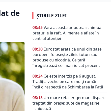
dat de
ȘTIRILE ZILEI
08:45
Vara aceasta ar putea schimba
prețurile la raft. Alimentele aflate în
centrul atenției
08:30
Eurostat arată că unul din șase
europeni folosește zilnic tutun sau
produse cu nicotină. Ce țară
înregistrează cel mai ridicat procent
08:24
Ce este interzis pe 6 august.
Tradiția veche pe care mulți români
încă o respectă de Schimbarea la Față
08:15
Un mare retailer german dispare
treptat din orașe: sute de magazine
lichidează