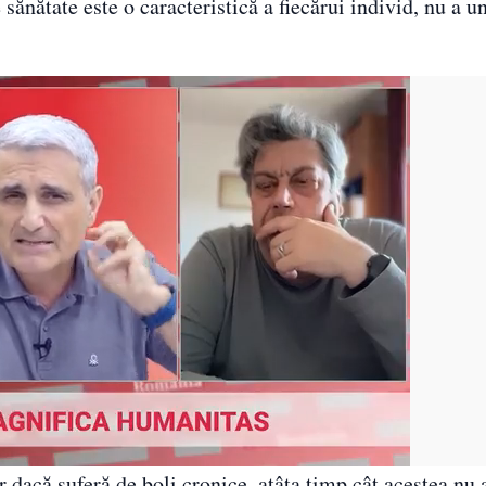
 sănătate este o caracteristică a fiecărui individ, nu a u
r dacă suferă de boli cronice, atâta timp cât acestea nu 