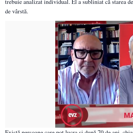
trebuie analizat individual. El a subliniat că starea de
de vârstă.
Există persoane care pot lucra și după 70 de ani, chia