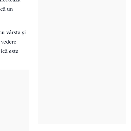
acă un
cu vârsta și
e vedere
hică este