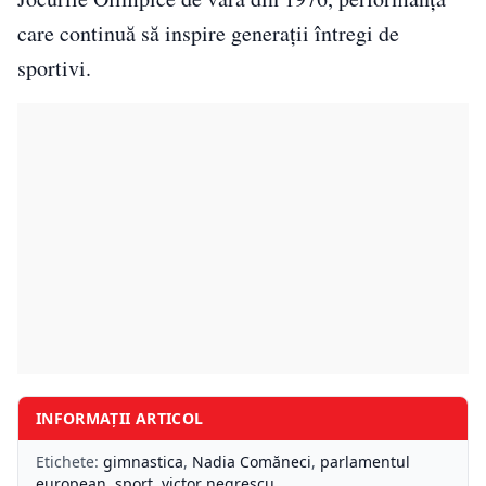
care continuă să inspire generații întregi de
sportivi.
INFORMAȚII ARTICOL
Etichete:
gimnastica
,
Nadia Comăneci
,
parlamentul
european
,
sport
,
victor negrescu