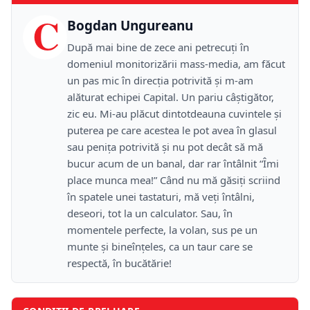
C
Bogdan Ungureanu
După mai bine de zece ani petrecuţi în
domeniul monitorizării mass-media, am făcut
un pas mic în direcţia potrivită şi m-am
alăturat echipei Capital. Un pariu câştigător,
zic eu. Mi-au plăcut dintotdeauna cuvintele şi
puterea pe care acestea le pot avea în glasul
sau peniţa potrivită şi nu pot decât să mă
bucur acum de un banal, dar rar întâlnit “Îmi
place munca mea!” Când nu mă găsiţi scriind
în spatele unei tastaturi, mă veţi întâlni,
deseori, tot la un calculator. Sau, în
momentele perfecte, la volan, sus pe un
munte şi bineînţeles, ca un taur care se
respectă, în bucătărie!