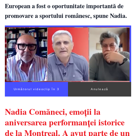
European a fost o oportunitate importantă de
promovare a sportului românesc, spune Nadia.
Următorul videoclip în 2
Anulează
Nadia Comăneci, emoții la
aniversarea performanței istorice
de la Montreal. A avut parte de un