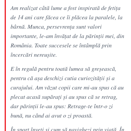
Am realizat câtă lume a fost inspirată de fetiţa
de 14 ani care făcea ce îi plăcea la paralele, la
bârnă. Munca, persevrenţa sunt valori
importante, le-am învăţat de la părinţii mei, din
România. Toate succesele se întâmplă prin
încercări nereuşite.
E în regulă pentru toată lumea să greşească,
pentru că aşa deschizi cutia curiozităţii şi a
curajului. Am văzut copii care mi-au spus că au
plecat acasă supăraţi şi au spus că se retrag,
dar părinţii le-au spus: Retrage-te într-o zi
bună, nu când ai avut o zi proastă.
În sport înveţi şi cum să navighezi prin viaţă. În