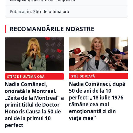
Publicat în:
Știri de ultimă oră
RECOMANDĂRILE NOASTRE
STIL DE VIAȚĂ
ȘTIRI DE ULTIMĂ ORĂ
Nadia Comăneci, după
Nadia Comăneci,
50 de ani de la 10
onorată la Montreal.
perfect: „18 iulie 1976
„Zeița de la Montreal” a
rămâne cea mai
primit titlul de Doctor
emoționantă zi din
Honoris Causa la 50 de
viața mea”
ani de la primul 10
perfect