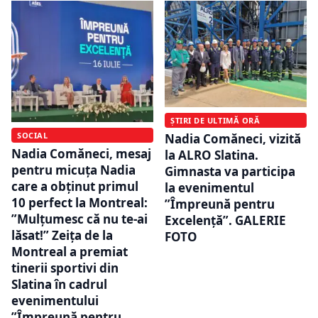
ȘTIRI DE ULTIMĂ ORĂ
SOCIAL
Nadia Comăneci, vizită
Nadia Comăneci, mesaj
la ALRO Slatina.
pentru micuța Nadia
Gimnasta va participa
care a obținut primul
la evenimentul
10 perfect la Montreal:
”Împreună pentru
”Mulțumesc că nu te-ai
Excelență”. GALERIE
lăsat!” Zeița de la
FOTO
Montreal a premiat
tinerii sportivi din
Slatina în cadrul
evenimentului
”Împreună pentru