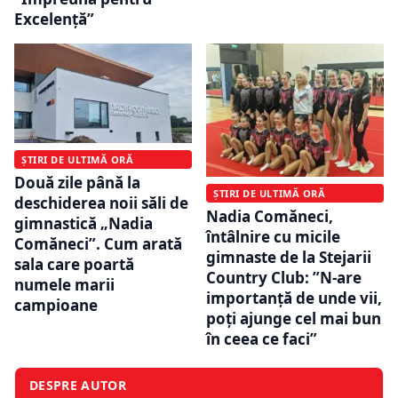
Excelență”
ȘTIRI DE ULTIMĂ ORĂ
Două zile până la
ȘTIRI DE ULTIMĂ ORĂ
deschiderea noii săli de
Nadia Comăneci,
gimnastică „Nadia
întâlnire cu micile
Comăneci”. Cum arată
gimnaste de la Stejarii
sala care poartă
Country Club: ”N-are
numele marii
importanță de unde vii,
campioane
poți ajunge cel mai bun
în ceea ce faci”
DESPRE AUTOR