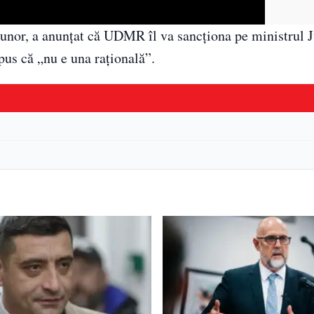
or, a anunţat că UDMR îl va sancţiona pe ministrul Ju
pus că „nu e una raţională”.