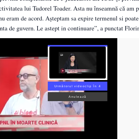
tivitatea lui Tudorel Toader. Asta nu înseamnă că am p
e nu eram de acord. Așteptam sa expire termenul si poa
inta de guvern. Le astept in continuare”, a punctat Flori
Următorul videoclip în 3
Anulează