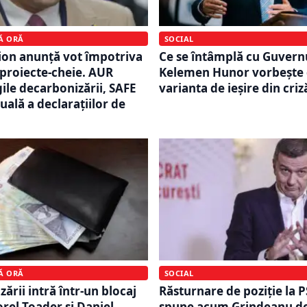
MĂ ORĂ
SOCIAL
on anunță vot împotriva
Ce se întâmplă cu Guvernu
proiecte-cheie. AUR
Kelemen Hunor vorbește
ile decarbonizării, SAFE
varianta de ieșire din criz
uală a declarațiilor de
MĂ ORĂ
SOCIAL
zării intră într-un blocaj
Răsturnare de poziție la P
orel Toader și Daniel
spune acum Grindeanu d