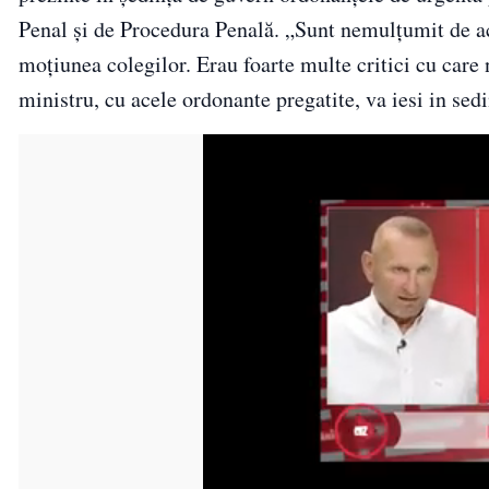
Penal și de Procedura Penală. „Sunt nemulțumit de ac
moțiunea colegilor. Erau foarte multe critici cu car
ministru, cu acele ordonante pregatite, va iesi in sed