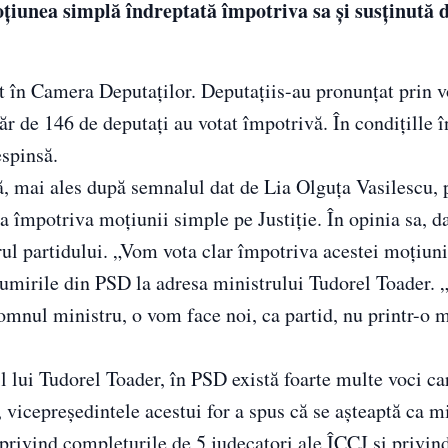
iunea simplă îndreptată împotriva sa și susținută 
 în Camera Deputaților. Deputațiis-au pronunțat prin vo
 de 146 de deputați au votat împotrivă. În condițille î
espinsă.
ă, mai ales după semnalul dat de Lia Olguța Vasilescu, 
a împotriva moţiunii simple pe Justiţie. În opinia sa, 
rul partidului. „Vom vota clar împotriva acestei moţiuni
ţumirile din PSD la adresa ministrului Tudorel Toader. 
omnul ministru, o vom face noi, ca partid, nu printr-o 
l lui Tudorel Toader, în PSD există foarte multe voci car
vicepreședintele acestui for a spus că se așteaptă ca mi
 privind completurile de 5 judecatori ale ÎCCJ și privi