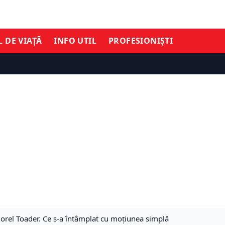
L DE VIAȚĂ
INFO UTIL
PROFESIONIȘTI
rel Toader. Ce s-a întâmplat cu moțiunea simplă