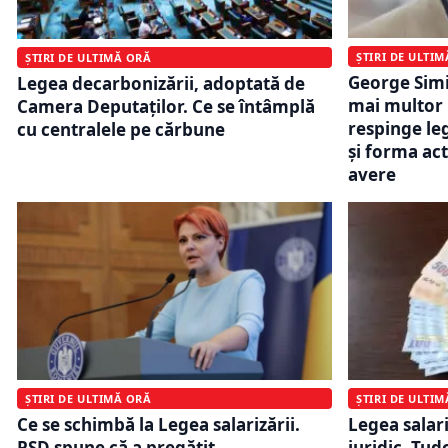
ȘTIRI DE ULTI
ȘTIRI DE ULTIMĂ ORĂ
George Simi
Legea decarbonizării, adoptată de
mai multor 
Camera Deputaților. Ce se întâmplă
respinge leg
cu centralele pe cărbune
și forma act
avere
ȘTIRI DE ULTIMĂ ORĂ
ȘTIRI DE ULTI
Ce se schimbă la Legea salarizării.
Legea salari
PSD spune că a pregătit
juridic. Tud