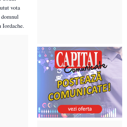
utut vota
te domnul
n Iordache.