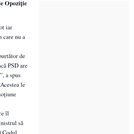
de Opoziție
t iar
n care nu a
purtător de
dacă PSD are
”, a spus
„Acestea le
moţiune
e îl
nistrul să
nd Codul