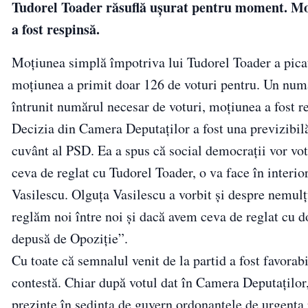
Tudorel Toader răsuflă ușurat pentru moment. Moț
a fost respinsă.
Moțiunea simplă împotriva lui Tudorel Toader a picat
moțiunea a primit doar 126 de voturi pentru. Un număr
întrunit numărul necesar de voturi, moțiunea a fost r
Decizia din Camera Deputaților a fost una previzibil
cuvânt al PSD. Ea a spus că social democrații vor vot
ceva de reglat cu Tudorel Toader, o va face în interio
Vasilescu. Olguța Vasilescu a vorbit și despre nemul
reglăm noi între noi şi dacă avem ceva de reglat cu d
depusă de Opoziţie”.
Cu toate că semnalul venit de la partid a fost favorabi
contestă. Chiar după votul dat în Camera Deputaților, 
prezinte în ședința de guvern ordonanțele de urgenta