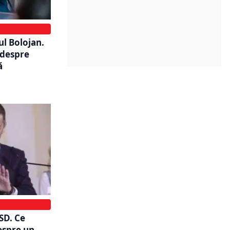
l Bolojan.
 despre
ă
SD. Ce
espre un