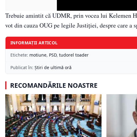
Trebuie amintit că UDMR, prin vocea lui Kelemen Hun
vot din cauza OUG pe legile Justiţiei, despre care a s
INFORMAȚII ARTICOL
Etichete:
motiune
,
PSD
,
tudorel toader
Publicat în:
Știri de ultimă oră
RECOMANDĂRILE NOASTRE