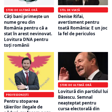
ȘTIRI DE ULTIMĂ ORĂ
STIL DE VIAȚĂ
Câți bani primește un
Denise Rifai,
nume greu din
avertisment pentru
România pentru că a
toată România: E un joc
stat în arest nevinovat.
la fel de periculos
Lovitura DNA pentru
toți românii
ȘTIRI DE ULTIMĂ ORĂ
Lovitură din partidul lui
PROFESIONIȘTI
Băsescu. Semnal
Pentru stoparea
neaşteptat pentru
tăierilor ilegale de
cursa electorală din