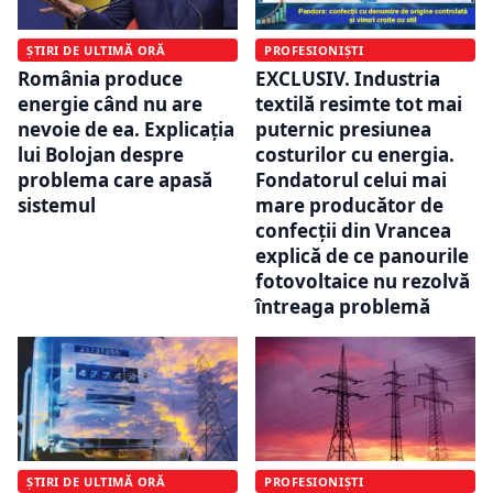
ȘTIRI DE ULTIMĂ ORĂ
PROFESIONIȘTI
România produce
EXCLUSIV. Industria
energie când nu are
textilă resimte tot mai
nevoie de ea. Explicația
puternic presiunea
lui Bolojan despre
costurilor cu energia.
problema care apasă
Fondatorul celui mai
sistemul
mare producător de
confecții din Vrancea
explică de ce panourile
fotovoltaice nu rezolvă
întreaga problemă
ȘTIRI DE ULTIMĂ ORĂ
PROFESIONIȘTI