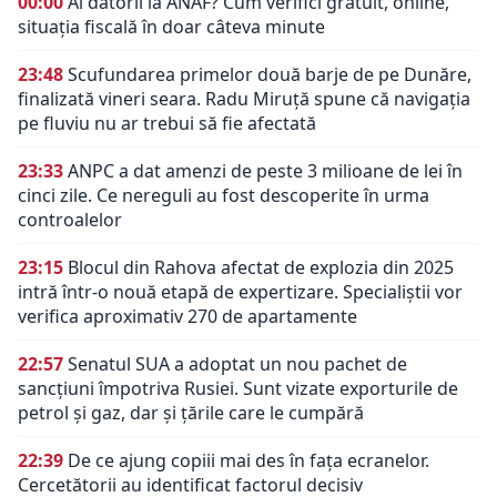
00:00
Ai datorii la ANAF? Cum verifici gratuit, online,
situația fiscală în doar câteva minute
23:48
Scufundarea primelor două barje de pe Dunăre,
finalizată vineri seara. Radu Miruță spune că navigația
pe fluviu nu ar trebui să fie afectată
23:33
ANPC a dat amenzi de peste 3 milioane de lei în
cinci zile. Ce nereguli au fost descoperite în urma
controalelor
23:15
Blocul din Rahova afectat de explozia din 2025
intră într-o nouă etapă de expertizare. Specialiștii vor
verifica aproximativ 270 de apartamente
22:57
Senatul SUA a adoptat un nou pachet de
sancțiuni împotriva Rusiei. Sunt vizate exporturile de
petrol și gaz, dar și țările care le cumpără
22:39
De ce ajung copiii mai des în fața ecranelor.
Cercetătorii au identificat factorul decisiv