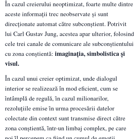
În cazul creierului neoptimizat, foarte multe dintre
aceste informații trec neobservate și sunt
direcționate automat către subconștient. Potrivit
lui Carl Gustav Jung, acestea apar ulterior, folosind
cele trei canale de comunicare ale subconștientului
imaginația, simbolistica și
cu zona conștientă:
visul.
În cazul unui creier optimizat, unde dialogul
interior se realizează în mod eficient, cum se
ȋntâmplă de regulă, ȋn cazul milionarilor,
rezoluțiile emise ȋn urma procesării datelor
colectate din context sunt transmise direct către
zona conștientă, ȋntr-un limbaj complex, pe care
noi ȋl percepem ca fiind un cumul de emoții.