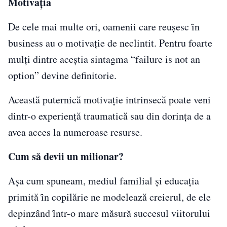
Motivația
De cele mai multe ori, oamenii care reușesc ȋn
business au o motivație de neclintit. Pentru foarte
mulți dintre aceștia sintagma “failure is not an
option” devine definitorie.
Această puternică motivație intrinsecă poate veni
dintr-o experiență traumatică sau din dorința de a
avea acces la numeroase resurse.
Cum să devii un milionar?
Așa cum spuneam, mediul familial și educația
primită ȋn copilărie ne modelează creierul, de ele
depinzând ȋntr-o mare măsură succesul viitorului