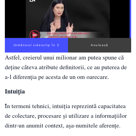
Următorul videoclip în 1
Anulează
Astfel, creierul unui milionar am putea spune că
deține câteva atribute definitorii, ce au puterea de
a-l diferenția pe acesta de un om oarecare.
Intuiția
Ȋn termeni tehnici, intuiția reprezintă capacitatea
de colectare, procesare și utilizare a informațiilor
dintr-un anumit context, așa-numitele aferențe.