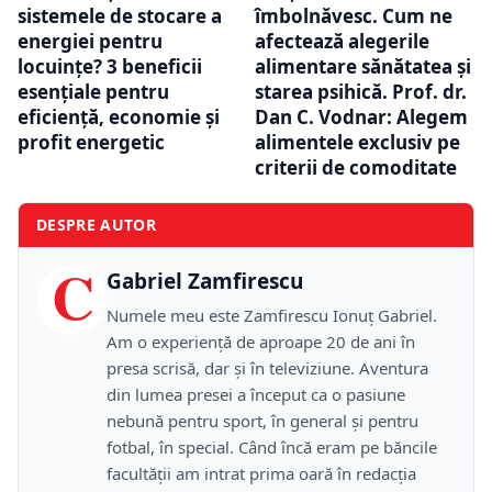
sistemele de stocare a
îmbolnăvesc. Cum ne
energiei pentru
afectează alegerile
locuințe? 3 beneficii
alimentare sănătatea și
esențiale pentru
starea psihică. Prof. dr.
eficiență, economie și
Dan C. Vodnar: Alegem
profit energetic
alimentele exclusiv pe
criterii de comoditate
DESPRE AUTOR
C
Gabriel Zamfirescu
Numele meu este Zamfirescu Ionuţ Gabriel.
Am o experienţă de aproape 20 de ani în
presa scrisă, dar şi în televiziune. Aventura
din lumea presei a început ca o pasiune
nebună pentru sport, în general şi pentru
fotbal, în special. Când încă eram pe băncile
facultăţii am intrat prima oară în redacţia