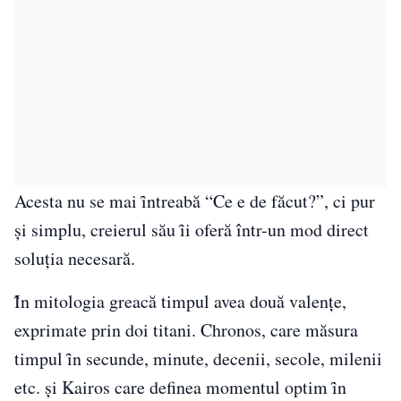
Acesta nu se mai ȋntreabă “Ce e de făcut?”, ci pur
și simplu, creierul său ȋi oferă într-un mod direct
soluția necesară.
Ȋn mitologia greacă timpul avea două valențe,
exprimate prin doi titani. Chronos, care măsura
timpul ȋn secunde, minute, decenii, secole, milenii
etc. și Kairos care definea momentul optim ȋn