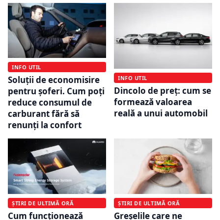
INFO UTIL
INFO UTIL
Soluții de economisire
Dincolo de preț: cum se
pentru șoferi. Cum poți
formează valoarea
reduce consumul de
reală a unui automobil
carburant fără să
renunți la confort
ȘTIRI DE ULTIMĂ ORĂ
ȘTIRI DE ULTIMĂ ORĂ
Cum funcționează
Greșelile care ne