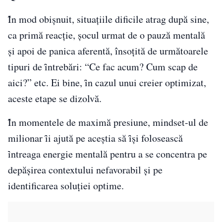
Ȋn mod obișnuit, situațiile dificile atrag după sine,
ca primă reacție, șocul urmat de o pauză mentală
și apoi de panica aferentă, însoțită de următoarele
tipuri de ȋntrebări: “Ce fac acum? Cum scap de
aici?” etc. Ei bine, ȋn cazul unui creier optimizat,
aceste etape se dizolvă.
Ȋn momentele de maximă presiune, mindset-ul de
milionar ȋi ajută pe aceștia să ȋși folosească
ȋntreaga energie mentală pentru a se concentra pe
depășirea contextului nefavorabil și pe
identificarea soluției optime.