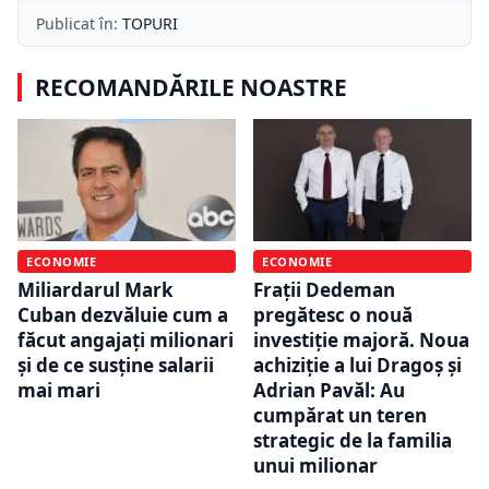
Publicat în:
TOPURI
RECOMANDĂRILE NOASTRE
ECONOMIE
ECONOMIE
Miliardarul Mark
Frații Dedeman
Cuban dezvăluie cum a
pregătesc o nouă
făcut angajați milionari
investiție majoră. Noua
și de ce susține salarii
achiziție a lui Dragoș și
mai mari
Adrian Pavăl: Au
cumpărat un teren
strategic de la familia
unui milionar