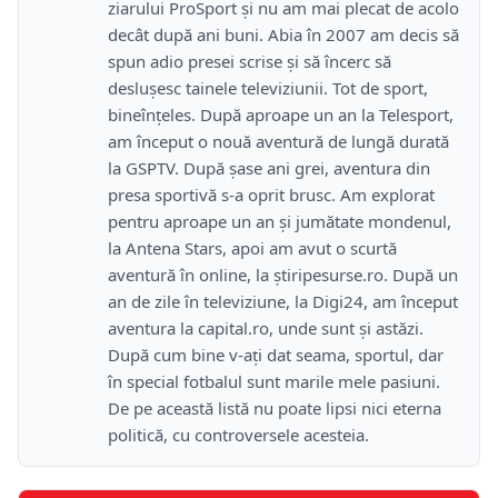
ziarului ProSport şi nu am mai plecat de acolo
decât după ani buni. Abia în 2007 am decis să
spun adio presei scrise şi să încerc să
desluşesc tainele televiziunii. Tot de sport,
bineînţeles. După aproape un an la Telesport,
am început o nouă aventură de lungă durată
la GSPTV. După şase ani grei, aventura din
presa sportivă s-a oprit brusc. Am explorat
pentru aproape un an şi jumătate mondenul,
la Antena Stars, apoi am avut o scurtă
aventură în online, la ştiripesurse.ro. După un
an de zile în televiziune, la Digi24, am început
aventura la capital.ro, unde sunt şi astăzi.
După cum bine v-aţi dat seama, sportul, dar
în special fotbalul sunt marile mele pasiuni.
De pe această listă nu poate lipsi nici eterna
politică, cu controversele acesteia.