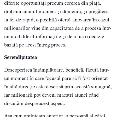
diferite oportunități precum cererea din piață,
dintr-un anumit moment și domeniu, și pregătesc
la fel de rapid, o posibilă ofertă. Inovarea ȋn cazul
milionarilor vine din capacitatea de a procesa într-
un mod diferit informațiile și de a lua o decizie
bazată pe acest întreg proces.
Serendipitatea
Descoperirea ȋntâmplătoare, benefică, făcută ȋntr-
un moment în care focusul pare să fi fost orientat
în altă direcție este descrisă prin această sintagmă,
iar milionarii pot deveni maeștri atunci când
discutăm despreacest aspect.
Așa cum aminteam anterior, o persoană al cărei