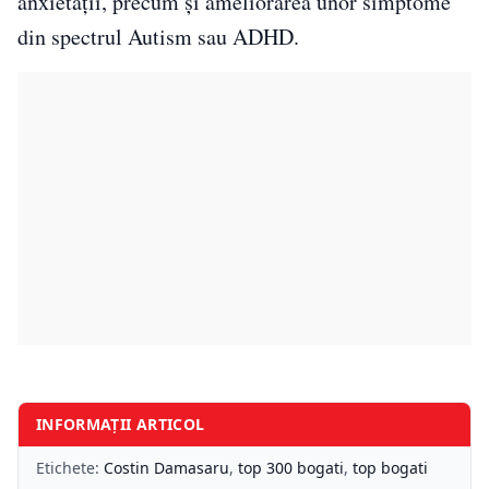
anxietății, precum și ameliorarea unor simptome
din spectrul Autism sau ADHD.
INFORMAȚII ARTICOL
Etichete:
Costin Damasaru
,
top 300 bogati
,
top bogati