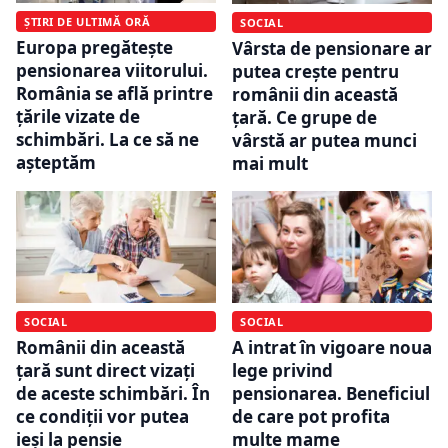
ȘTIRI DE ULTIMĂ ORĂ
SOCIAL
Europa pregătește
Vârsta de pensionare ar
pensionarea viitorului.
putea crește pentru
România se află printre
românii din această
țările vizate de
țară. Ce grupe de
schimbări. La ce să ne
vârstă ar putea munci
așteptăm
mai mult
SOCIAL
SOCIAL
Românii din această
A intrat în vigoare noua
țară sunt direct vizați
lege privind
de aceste schimbări. În
pensionarea. Beneficiul
ce condiții vor putea
de care pot profita
ieși la pensie
multe mame