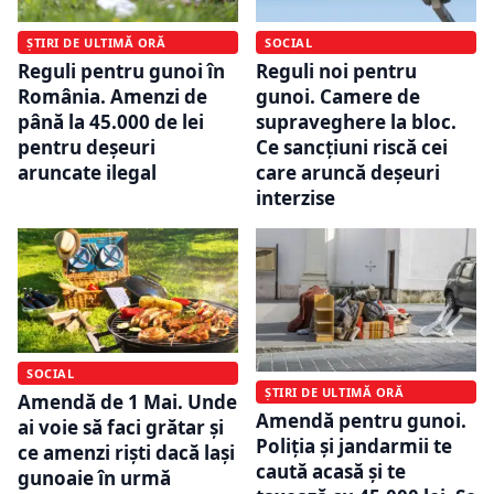
ȘTIRI DE ULTIMĂ ORĂ
SOCIAL
Reguli pentru gunoi în
Reguli noi pentru
România. Amenzi de
gunoi. Camere de
până la 45.000 de lei
supraveghere la bloc.
pentru deșeuri
Ce sancțiuni riscă cei
aruncate ilegal
care aruncă deșeuri
interzise
SOCIAL
ȘTIRI DE ULTIMĂ ORĂ
Amendă de 1 Mai. Unde
Amendă pentru gunoi.
ai voie să faci grătar și
Poliția și jandarmii te
ce amenzi riști dacă lași
caută acasă și te
gunoaie în urmă