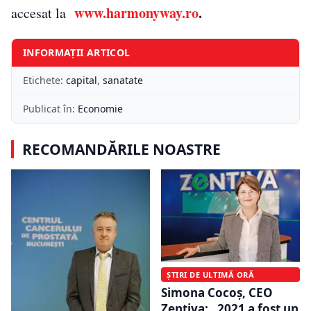
www.harmonyway.ro
.
accesat la
INFORMAȚII ARTICOL
Etichete:
capital
,
sanatate
Publicat în:
Economie
RECOMANDĂRILE NOASTRE
ȘTIRI DE ULTIMĂ ORĂ
Simona Cocoș, CEO
Zentiva: „2021 a fost un