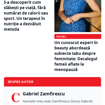
S-a descoperit cum
slăbești pe viață, fără
numărat de calorii sau
sport. Un terapeut în
nutriție a dezvăluit
metoda
SOCIAL
Un cunoscut expert în
beauty abordează
subiecte tabu despre
feminitate: Decalogul
femeii aflate la
menopauză
DESPRE AUTOR
C
Gabriel Zamfirescu
Numele meu este Zamfirescu Ionuţ Gabriel.