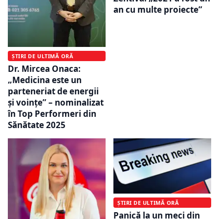
an cu multe proiecte”
ȘTIRI DE ULTIMĂ ORĂ
Dr. Mircea Onaca:
„Medicina este un
parteneriat de energii
și voințe” – nominalizat
în Top Performeri din
Sănătate 2025
ȘTIRI DE ULTIMĂ ORĂ
Panică la un meci din