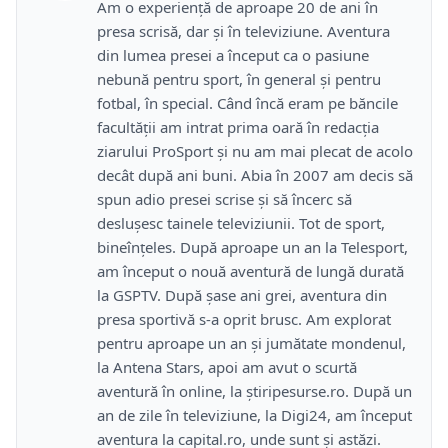
Am o experienţă de aproape 20 de ani în
presa scrisă, dar şi în televiziune. Aventura
din lumea presei a început ca o pasiune
nebună pentru sport, în general şi pentru
fotbal, în special. Când încă eram pe băncile
facultăţii am intrat prima oară în redacţia
ziarului ProSport şi nu am mai plecat de acolo
decât după ani buni. Abia în 2007 am decis să
spun adio presei scrise şi să încerc să
desluşesc tainele televiziunii. Tot de sport,
bineînţeles. După aproape un an la Telesport,
am început o nouă aventură de lungă durată
la GSPTV. După şase ani grei, aventura din
presa sportivă s-a oprit brusc. Am explorat
pentru aproape un an şi jumătate mondenul,
la Antena Stars, apoi am avut o scurtă
aventură în online, la ştiripesurse.ro. După un
an de zile în televiziune, la Digi24, am început
aventura la capital.ro, unde sunt şi astăzi.