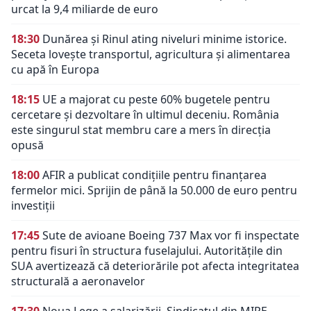
urcat la 9,4 miliarde de euro
18:30
Dunărea și Rinul ating niveluri minime istorice.
Seceta lovește transportul, agricultura și alimentarea
cu apă în Europa
18:15
UE a majorat cu peste 60% bugetele pentru
cercetare și dezvoltare în ultimul deceniu. România
este singurul stat membru care a mers în direcția
opusă
18:00
AFIR a publicat condițiile pentru finanțarea
fermelor mici. Sprijin de până la 50.000 de euro pentru
investiții
17:45
Sute de avioane Boeing 737 Max vor fi inspectate
pentru fisuri în structura fuselajului. Autoritățile din
SUA avertizează că deteriorările pot afecta integritatea
structurală a aeronavelor
17:30
Noua Lege a salarizării. Sindicatul din MIPE