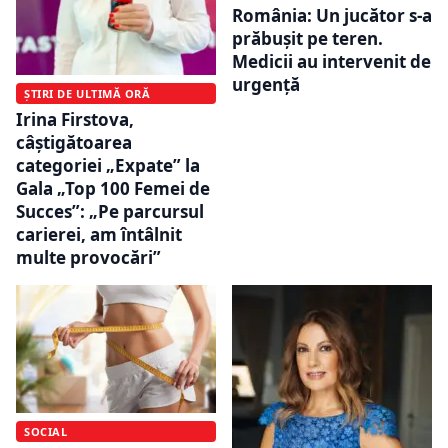
România: Un jucător s-a
prăbușit pe teren.
Medicii au intervenit de
urgență
ȘTIRI DE ULTIMĂ ORĂ
Irina Firstova,
câștigătoarea
categoriei „Expate” la
Gala „Top 100 Femei de
Succes”: „Pe parcursul
carierei, am întâlnit
multe provocări”
SOCIAL