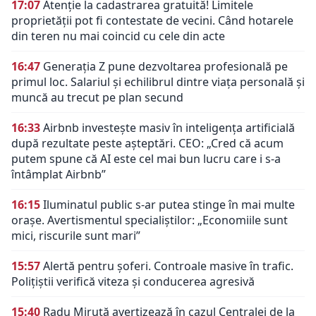
17:07
Atenție la cadastrarea gratuită! Limitele
proprietății pot fi contestate de vecini. Când hotarele
din teren nu mai coincid cu cele din acte
16:47
Generația Z pune dezvoltarea profesională pe
primul loc. Salariul și echilibrul dintre viața personală și
muncă au trecut pe plan secund
16:33
Airbnb investește masiv în inteligența artificială
după rezultate peste așteptări. CEO: „Cred că acum
putem spune că AI este cel mai bun lucru care i s-a
întâmplat Airbnb”
16:15
Iluminatul public s-ar putea stinge în mai multe
orașe. Avertismentul specialiștilor: „Economiile sunt
mici, riscurile sunt mari”
15:57
Alertă pentru șoferi. Controale masive în trafic.
Polițiștii verifică viteza și conducerea agresivă
15:40
Radu Miruță avertizează în cazul Centralei de la