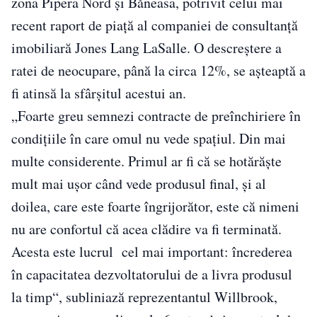
zona Pipera Nord şi Băneasa, potrivit celui mai
recent raport de piaţă al companiei de consultanţă
imobiliară Jones Lang LaSalle. O descreştere a
ratei de neocupare, până la circa 12%, se așteaptă a
fi atinsă la sfârşitul acestui an.
„Foarte greu semnezi contracte de preînchiriere în
condiţiile în care omul nu vede spaţiul. Din mai
multe considerente. Primul ar fi că se hotărăşte
mult mai uşor când vede produsul final, şi al
doilea, care este foarte îngrijorător, este că nimeni
nu are confortul că acea clădire va fi terminată.
Acesta este lucrul cel mai important: încrederea
în capacitatea dezvoltatorului de a livra produsul
la timp“, subliniază reprezentantul Willbrook,