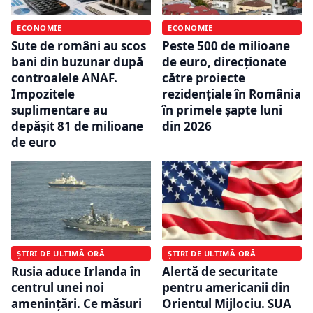
ECONOMIE
ECONOMIE
Sute de români au scos
Peste 500 de milioane
bani din buzunar după
de euro, direcționate
controalele ANAF.
către proiecte
Impozitele
rezidențiale în România
suplimentare au
în primele șapte luni
depășit 81 de milioane
din 2026
de euro
ȘTIRI DE ULTIMĂ ORĂ
ȘTIRI DE ULTIMĂ ORĂ
Rusia aduce Irlanda în
Alertă de securitate
centrul unei noi
pentru americanii din
amenințări. Ce măsuri
Orientul Mijlociu. SUA