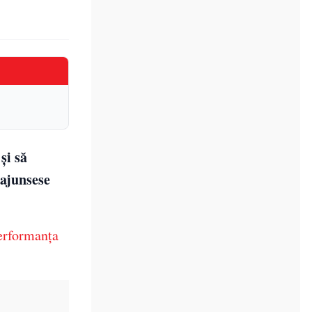
și să
 ajunsese
erformanța