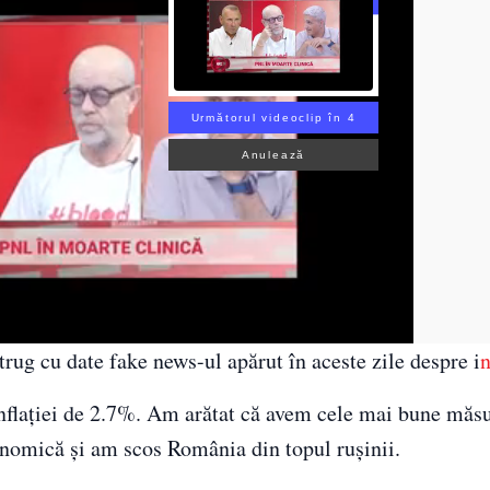
Următorul videoclip în 2
Anulează
ug cu date fake news-ul apărut în aceste zile despre i
n
inflației de 2.7%. Am arătat că avem cele mai bune măsu
onomică și am scos România din topul rușinii.