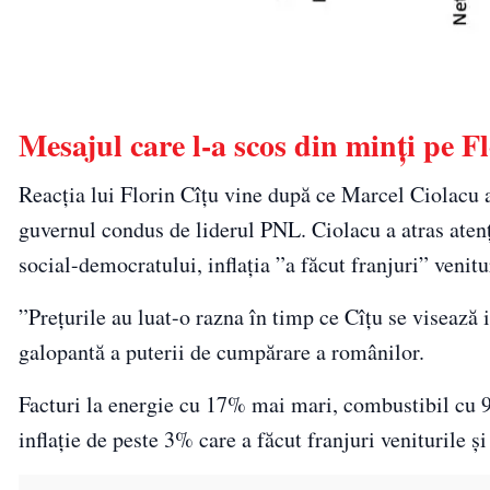
Mesajul care l-a scos din minți pe F
Reacția lui Florin Cîțu vine după ce Marcel Ciolacu 
guvernul condus de liderul PNL. Ciolacu a atras atenț
social-democratului, inflația ”a făcut franjuri” venitu
”Prețurile au luat-o razna în timp ce Cîțu se visează 
galopantă a puterii de cumpărare a românilor.
Facturi la energie cu 17% mai mari, combustibil cu 9
inflație de peste 3% care a făcut franjuri veniturile ș