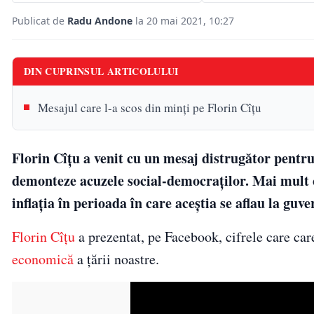
Publicat de
Radu Andone
la 20 mai 2021, 10:27
DIN CUPRINSUL ARTICOLULUI
Mesajul care l-a scos din minți pe Florin Cîțu
Florin Cîțu a venit cu un mesaj distrugător pentru
demonteze acuzele social-democraților. Mai mult c
inflația în perioada în care aceștia se aflau la guve
Florin Cîțu
a prezentat, pe Facebook, cifrele care ca
economică
a țării noastre.