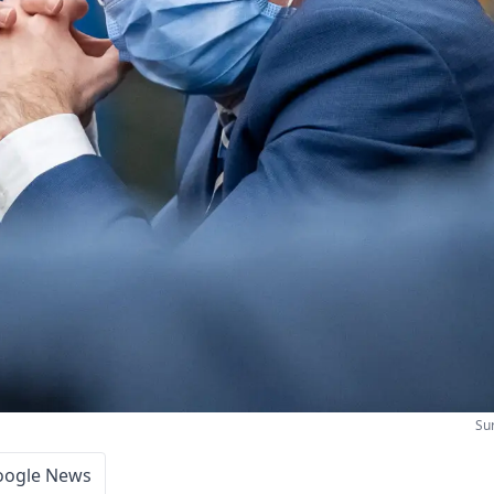
Su
oogle News