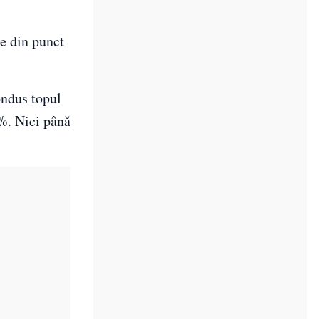
e din punct
ondus topul
4%. Nici până