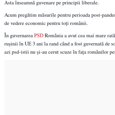
Asta înseamnă guvenare pe principii liberale.
Acum pregătim măsurile pentru perioada post-pandemi
de vedere economic pentru toți românii.
În guvernarea
PSD
România a avut cea mai mare rată 
rușinii în UE 3 ani la rand când a fost guvernată de s
azi psd-istii nu și-au cerut scuze în fața românilor p