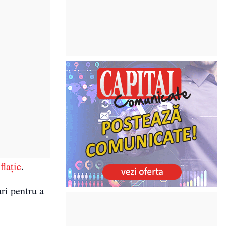
flație
.
ri pentru a