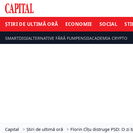
ȘTIRI DE ULTIMĂ ORĂ
ECONOMIE
SOCIAL
STI
SMARTDIGI
ALTERNATIVE FĂRĂ FUM
PENSII
ACADEMIA CRYPTO
Capital
>
Știri de ultimă oră
>
Florin Cîțu distruge PSD: O z