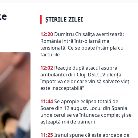
ke
ȘTIRILE ZILEI
12:20
Dumitru Chisăliță avertizează:
România intră într-o iarnă mai
tensionată. Ce se poate întâmpla cu
facturile
12:02
Reacție după atacul asupra
ambulanței din Cluj. DSU: „Violența
împotriva celor care vin să salveze vieți
este inacceptabilă”
11:44
Se apropie eclipsa totală de
Soare din 12 august. Locul din Spania
unde cerul se va întuneca complet și se
așteaptă mii de oameni
11:25
Iranul spune că este aproape de