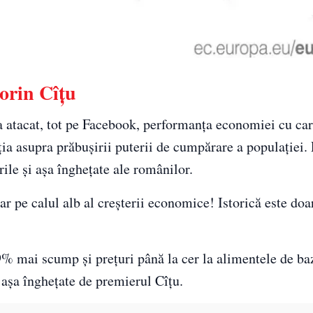
lorin Cîțu
a atacat, tot pe Facebook, performanța economiei cu car
ia asupra prăbușirii puterii de cumpărare a populației. 
rile și așa înghețate ale românilor.
iar pe calul alb al creșterii economice! Istorică este doa
% mai scump și prețuri până la cer la alimentele de ba
i așa înghețate de premierul Cîțu.