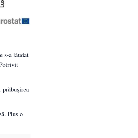
e s-a lăudat
Potrivit
r prăbușirea
ză. Plus o