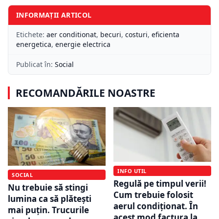
INFORMAȚII ARTICOL
Etichete:
aer conditionat
,
becuri
,
costuri
,
eficienta
energetica
,
energie electrica
Publicat în:
Social
RECOMANDĂRILE NOASTRE
INFO UTIL
SOCIAL
Regulă pe timpul verii!
Nu trebuie să stingi
Cum trebuie folosit
lumina ca să plătești
aerul condiționat. În
mai puțin. Trucurile
acest mod factura la