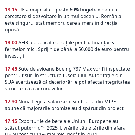
18:15
UE a majorat cu peste 60% bugetele pentru
cercetare și dezvoltare în ultimul deceniu. România
este singurul stat membru care a mers în direcția
opusă
18:00
AFIR a publicat condițiile pentru finanțarea
fermelor mici. Sprijin de până la 50.000 de euro pentru
investiții
17:45
Sute de avioane Boeing 737 Max vor fi inspectate
pentru fisuri în structura fuselajului. Autoritățile din
SUA avertizează că deteriorările pot afecta integritatea
structurală a aeronavelor
17:30
Noua Lege a salarizării. Sindicatul din MIPE
spune că majorările promise au dispărut din proiect
17:15
Exporturile de bere ale Uniunii Europene au
scăzut puternic în 2025. Livrările către țările din afara
UE au fost cu 11% mai mici decât în 2024