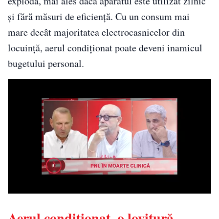
exploda, mai ales dacă aparatul este utilizat zilnic
și fără măsuri de eficiență. Cu un consum mai
mare decât majoritatea electrocasnicelor din
locuință, aerul condiționat poate deveni inamicul
bugetului personal.
Aerul condiționat, o lovitură