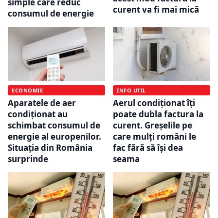
simple care reduc
curent va fi mai mică
consumul de energie
ECONOMIE
INFO UTIL
Aparatele de aer
Aerul condiționat îți
condiționat au
poate dubla factura la
schimbat consumul de
curent. Greșelile pe
energie al europenilor.
care mulți români le
Situația din România
fac fără să își dea
surprinde
seama