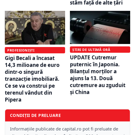
stăm față de alte țări
ȘTIRI DE ULTIMĂ ORĂ
PROFESIONIȘTI
UPDATE Cutremur
Gigi Becali a încasat
puternic în Japonia.
14,3 milioane de euro
Bilanțul morților a
dintr-o singură
ajuns la 13. Două
tranzacție imobiliară.
cutremure au zguduit
Ce se va construi pe
și China
terenul vândut din
Pipera
CONDIȚII DE PRELUARE
Informațiile publicate de capital.ro pot fi preluate de