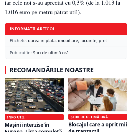
iar cele noi s-au apreciat cu 0,3% (de la 1.013 la
1.016 euro pe metru pătrat util).
INFORMAȚII ARTICOL
Etichete:
darea in plata
,
imobiliare
,
locuinte
,
pret
Publicat în:
Știri de ultimă oră
RECOMANDĂRILE NOASTRE
ȘTIRI DE ULTIMĂ ORĂ
INFO UTIL
Blocajul care a oprit mii
Mașini interzise în
de tranzacții
Europa. Lista completă