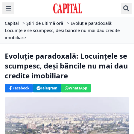
Capital
>
Știri de ultimă oră
>
Evoluţie paradoxală:
Locuinţele se scumpesc, deşi băncile nu mai dau credite
imobiliare
Evoluţie paradoxală: Locuinţele se
scumpesc, deşi băncile nu mai dau
credite imobiliare
Facebook
Telegram
WhatsApp