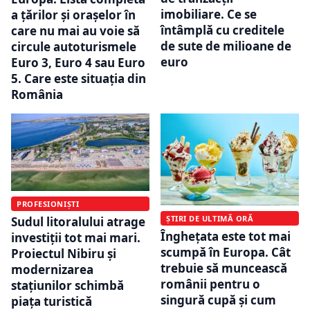
imobiliare. Ce se
a țărilor și orașelor în
întâmplă cu creditele
care nu mai au voie să
de sute de milioane de
circule autoturismele
euro
Euro 3, Euro 4 sau Euro
5. Care este situația din
România
PROFESIONIȘTI
ȘTIRI DE ULTIMĂ ORĂ
Sudul litoralului atrage
Înghețata este tot mai
investiții tot mai mari.
scumpă în Europa. Cât
Proiectul Nibiru și
trebuie să muncească
modernizarea
românii pentru o
stațiunilor schimbă
singură cupă și cum
piața turistică