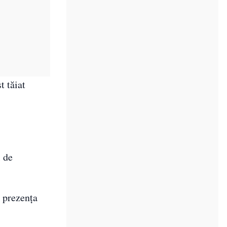
t tăiat
l de
t prezenţa