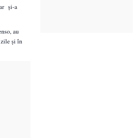
ar și-a
enso, au
zile şi în