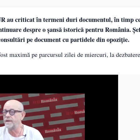
 au criticat în termeni duri documentul, în timp c
ontinuare despre o șansă istorică pentru România. Ș
consultări pe document cu partidele din opoziție.
 fost maximă pe parcursul zilei de miercuri, la dezbate