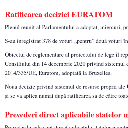
Ratificarea deciziei EURATOM
Plenul reunit al Parlamentului a adoptat, miercuri, 
S-au înregistrat 378 de voturi „pentru” două voturi îm
Obiectul de reglementare al proiectului de lege îl 
Consiliului din 14 decembrie 2020 privind sistemul d
2014/335/UE, Euratom, adoptată la Bruxelles.
Noua decizie privind sistemul de resurse proprii ale 
şi se va aplica numai după ratificarea sa de către toa
Prevederi direct aplicabile statelor
Prevederile sale sunt direct aplicabile statelor membr