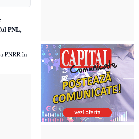
e
eful PNL,
rea PNRR în