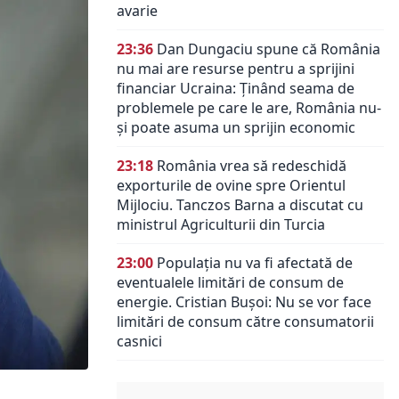
avarie
23:36
Dan Dungaciu spune că România
nu mai are resurse pentru a sprijini
financiar Ucraina: Ținând seama de
problemele pe care le are, România nu-
și poate asuma un sprijin economic
23:18
România vrea să redeschidă
exporturile de ovine spre Orientul
Mijlociu. Tanczos Barna a discutat cu
ministrul Agriculturii din Turcia
23:00
Populația nu va fi afectată de
eventualele limitări de consum de
energie. Cristian Bușoi: Nu se vor face
limitări de consum către consumatorii
casnici