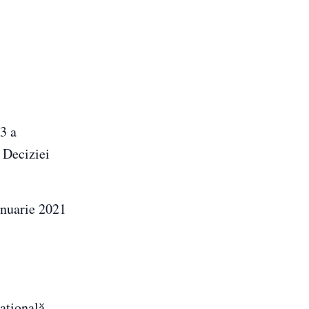
3 a
 Deciziei
anuarie 2021
aţională.