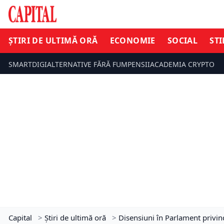
ȘTIRI DE ULTIMĂ ORĂ
ECONOMIE
SOCIAL
STI
SMARTDIGI
ALTERNATIVE FĂRĂ FUM
PENSII
ACADEMIA CRYPTO
Capital
>
Știri de ultimă oră
>
Disensiuni în Parlament privin