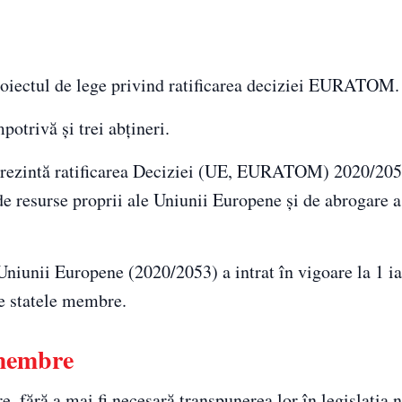
proiectul de lege privind ratificarea deciziei EURATOM.
potrivă şi trei abţineri.
reprezintă ratificarea Deciziei (UE, EURATOM) 2020/205
e resurse proprii ale Uniunii Europene şi de abrogare a
Uniunii Europene (2020/2053) a intrat în vigoare la 1 i
te statele membre.
 membre
e, fără a mai fi necesară transpunerea lor în legislaţia n