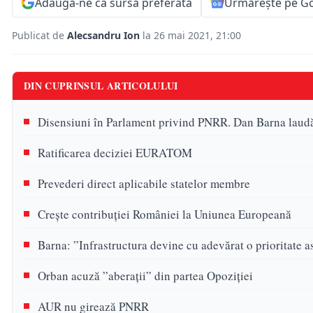
Adaugă-ne ca sursă preferată
Urmărește pe G
Publicat de
Alecsandru Ion
la 26 mai 2021, 21:00
DIN CUPRINSUL ARTICOLULUI
Disensiuni în Parlament privind PNRR. Dan Barna lau
Ratificarea deciziei EURATOM
Prevederi direct aplicabile statelor membre
Crește contribuției României la Uniunea Europeană
Barna: ”Infrastructura devine cu adevărat o prioritate 
Orban acuză ”aberații” din partea Opoziției
AUR nu girează PNRR