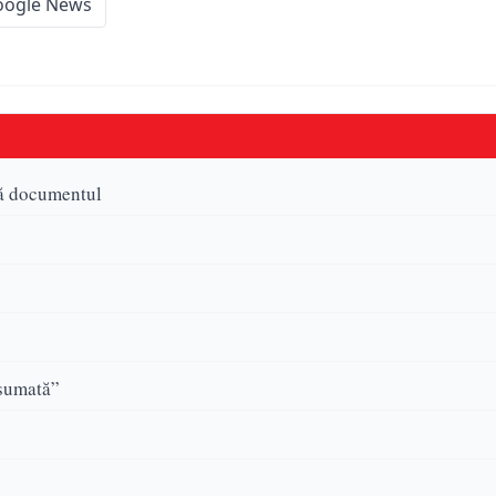
oogle News
dă documentul
asumată”