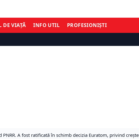
L DE VIAȚĂ
INFO UTIL
PROFESIONIȘTI
d PNRR. A fost ratificată în schimb decizia Euratom, privind creșt