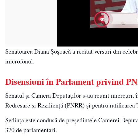
Senatoarea Diana Șoșoacă a recitat versuri din celebra
microfonul.
Disensiuni în Parlament privind 
Senatul şi Camera Deputaţilor s-au reunit miercuri, 
Redresare şi Rezilienţă (PNRR) şi pentru ratificar
Şedinţa este condusă de preşedintele Camerei Deputaţ
370 de parlamentari.