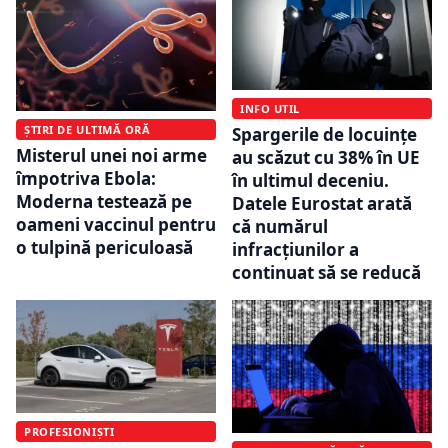
INFO UTIL
ȘTIRI DE ULTIMĂ ORĂ
Spargerile de locuințe
Misterul unei noi arme
au scăzut cu 38% în UE
împotriva Ebola:
în ultimul deceniu.
Moderna testează pe
Datele Eurostat arată
oameni vaccinul pentru
că numărul
o tulpină periculoasă
infracțiunilor a
continuat să se reducă
PROFESIONIȘTI