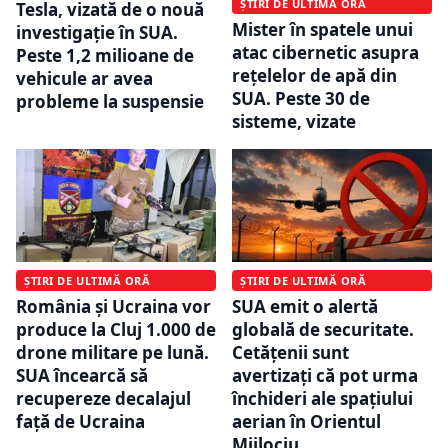
ȘTIRI DE ULTIMĂ ORĂ
Tesla, vizată de o nouă
Mister în spatele unui
investigație în SUA.
atac cibernetic asupra
Peste 1,2 milioane de
rețelelor de apă din
vehicule ar avea
SUA. Peste 30 de
probleme la suspensie
sisteme, vizate
ȘTIRI DE ULTIMĂ ORĂ
ȘTIRI DE ULTIMĂ ORĂ
România și Ucraina vor
SUA emit o alertă
produce la Cluj 1.000 de
globală de securitate.
drone militare pe lună.
Cetățenii sunt
SUA încearcă să
avertizați că pot urma
recupereze decalajul
închideri ale spațiului
față de Ucraina
aerian în Orientul
Mijlociu