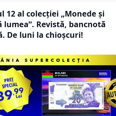
 12 al colecției „Monede și
ă lumea”. Revistă, bancnotă
. De luni la chioșcuri!