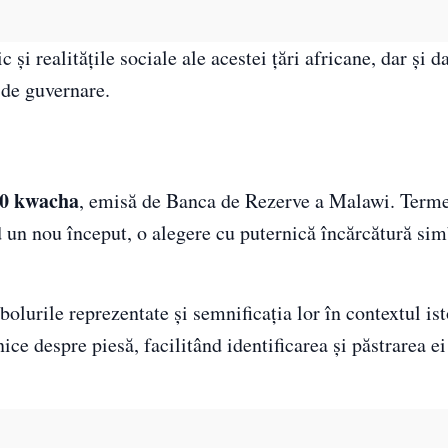
și realitățile sociale ale acestei țări africane, dar și d
 de guvernare.
20 kwacha
, emisă de Banca de Rezerve a Malawi. Term
 un nou început, o alegere cu puternică încărcătură si
olurile reprezentate și semnificația lor în contextul ist
ce despre piesă, facilitând identificarea și păstrarea ei