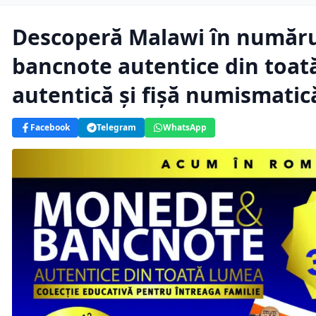
Descoperă Malawi în numărul
bancnote autentice din toat
autentică și fișă numismatică
Facebook
Telegram
WhatsApp