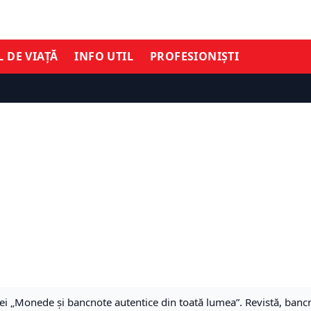
L DE VIAȚĂ
INFO UTIL
PROFESIONIȘTI
i „Monede și bancnote autentice din toată lumea”. Revistă, bancno