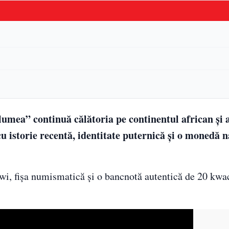
lumea” continuă călătoria pe continentul african și 
u istorie recentă, identitate puternică și o monedă n
i, fișa numismatică și o bancnotă autentică de 20 kwac