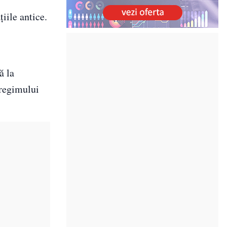
iile antice.
ă la
 regimului