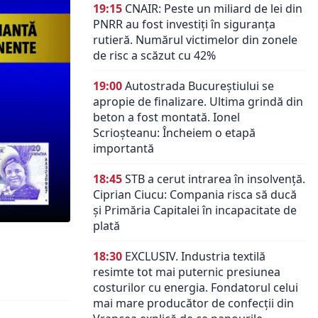
19:15
CNAIR: Peste un miliard de lei din
PNRR au fost investiți în siguranța
rutieră. Numărul victimelor din zonele
de risc a scăzut cu 42%
19:00
Autostrada Bucureștiului se
apropie de finalizare. Ultima grindă din
beton a fost montată. Ionel
Scrioșteanu: Încheiem o etapă
importantă
18:45
STB a cerut intrarea în insolvență.
Ciprian Ciucu: Compania risca să ducă
și Primăria Capitalei în incapacitate de
plată
18:30
EXCLUSIV. Industria textilă
resimte tot mai puternic presiunea
costurilor cu energia. Fondatorul celui
mai mare producător de confecții din