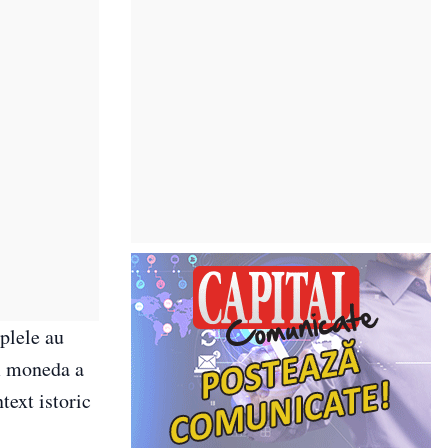
plele au
m moneda a
text istoric