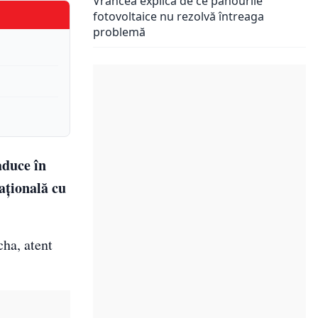
Vrancea explică de ce panourile
fotovoltaice nu rezolvă întreaga
problemă
aduce în
ațională cu
ha, atent