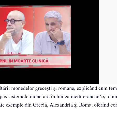
voltării monedelor grecești și romane, explicând cum tem
impus sistemele monetare în lumea mediteraneană și cu
ate exemple din Grecia, Alexandria și Roma, oferind con