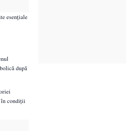
ate esențiale
enul
mbolică după
oriei
 în condiții