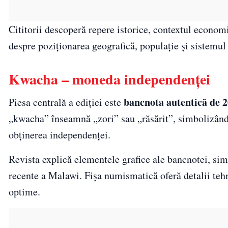
Cititorii descoperă repere istorice, contextul economic 
despre poziționarea geografică, populație și sistemul
Kwacha – moneda independenței
bancnota autentică de 
Piesa centrală a ediției este
„kwacha” înseamnă „zori” sau „răsărit”, simbolizând
obținerea independenței.
Revista explică elementele grafice ale bancnotei, simb
recente a Malawi. Fișa numismatică oferă detalii tehni
optime.