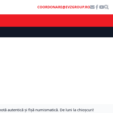
COORDONARE@EVZGROUP.RO
tă autentică și fișă numismatică. De luni la chioșcuri!