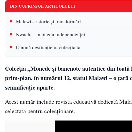
DIN CUPRINSUL ARTICOLULUI
Malawi – istorie și transformări
Kwacha – moneda independenței
O nouă destinație în colecția ta
Colecția „Monede și bancnote autentice din toată 
prim-plan, în numărul 12, statul Malawi – o țară c
semnificație aparte.
Acest număr include revista educativă dedicată Malaw
selectată pentru colecționare.