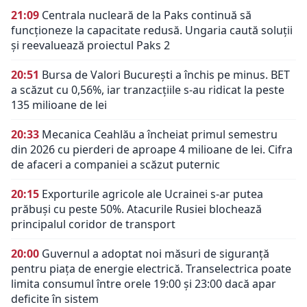
21:09
Centrala nucleară de la Paks continuă să
funcționeze la capacitate redusă. Ungaria caută soluții
și reevaluează proiectul Paks 2
20:51
Bursa de Valori București a închis pe minus. BET
a scăzut cu 0,56%, iar tranzacțiile s-au ridicat la peste
135 milioane de lei
20:33
Mecanica Ceahlău a încheiat primul semestru
din 2026 cu pierderi de aproape 4 milioane de lei. Cifra
de afaceri a companiei a scăzut puternic
20:15
Exporturile agricole ale Ucrainei s-ar putea
prăbuși cu peste 50%. Atacurile Rusiei blochează
principalul coridor de transport
20:00
Guvernul a adoptat noi măsuri de siguranță
pentru piața de energie electrică. Transelectrica poate
limita consumul între orele 19:00 și 23:00 dacă apar
deficite în sistem