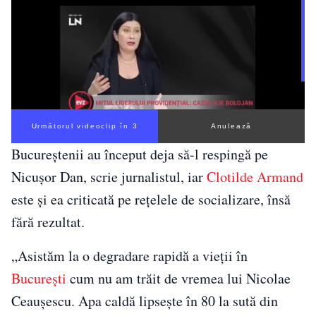
Următorul videoclip în 3
Anulează
Bucureștenii au început deja să-l respingă pe
Nicușor Dan, scrie jurnalistul, iar
Clotilde Armand
este și ea criticată pe rețelele de socializare, însă
fără rezultat.
„Asistăm la o degradare rapidă a vieții în
București
cum nu am trăit de vremea lui Nicolae
Ceaușescu. Apa caldă lipsește în 80 la sută din