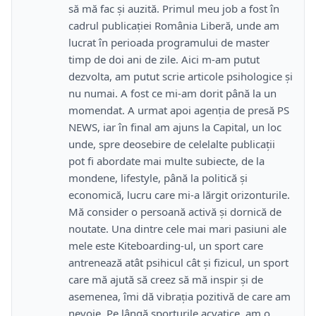
să mă fac și auzită. Primul meu job a fost în
cadrul publicației România Liberă, unde am
lucrat în perioada programului de master
timp de doi ani de zile. Aici m-am putut
dezvolta, am putut scrie articole psihologice și
nu numai. A fost ce mi-am dorit până la un
momendat. A urmat apoi agenția de presă PS
NEWS, iar în final am ajuns la Capital, un loc
unde, spre deosebire de celelalte publicații
pot fi abordate mai multe subiecte, de la
mondene, lifestyle, până la politică și
economică, lucru care mi-a lărgit orizonturile.
Mă consider o persoană activă și dornică de
noutate. Una dintre cele mai mari pasiuni ale
mele este Kiteboarding-ul, un sport care
antrenează atât psihicul cât și fizicul, un sport
care mă ajută să creez să mă inspir și de
asemenea, îmi dă vibrația pozitivă de care am
nevoie. Pe lângă sporturile acvatice, am o