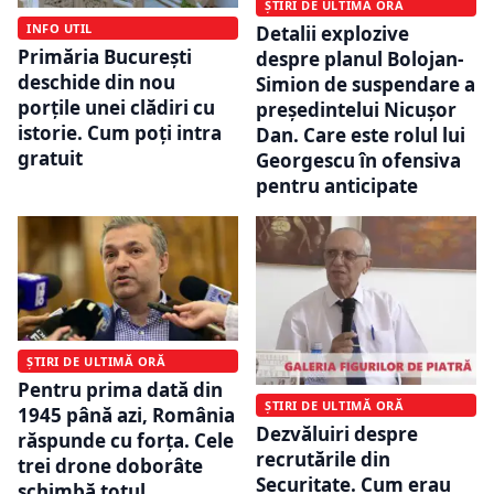
ȘTIRI DE ULTIMĂ ORĂ
INFO UTIL
Detalii explozive
Primăria București
despre planul Bolojan-
deschide din nou
Simion de suspendare a
porțile unei clădiri cu
președintelui Nicușor
istorie. Cum poți intra
Dan. Care este rolul lui
gratuit
Georgescu în ofensiva
pentru anticipate
ȘTIRI DE ULTIMĂ ORĂ
Pentru prima dată din
ȘTIRI DE ULTIMĂ ORĂ
1945 până azi, România
Dezvăluiri despre
răspunde cu forța. Cele
recrutările din
trei drone doborâte
Securitate. Cum erau
schimbă totul