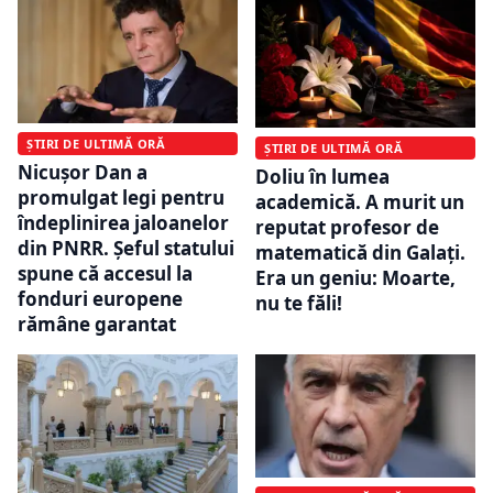
ȘTIRI DE ULTIMĂ ORĂ
ȘTIRI DE ULTIMĂ ORĂ
Nicușor Dan a
Doliu în lumea
promulgat legi pentru
academică. A murit un
îndeplinirea jaloanelor
reputat profesor de
din PNRR. Șeful statului
matematică din Galați.
spune că accesul la
Era un geniu: Moarte,
fonduri europene
nu te făli!
rămâne garantat