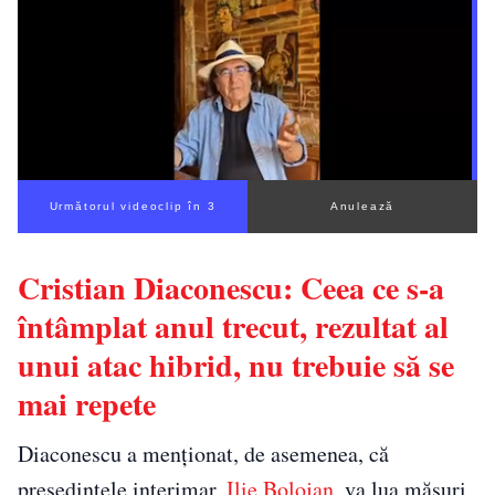
Următorul videoclip în 3
Anulează
Cristian Diaconescu: Ceea ce s-a
întâmplat anul trecut, rezultat al
unui atac hibrid, nu trebuie să se
mai repete
Diaconescu a menționat, de asemenea, că
președintele interimar,
Ilie Bolojan
, va lua măsuri