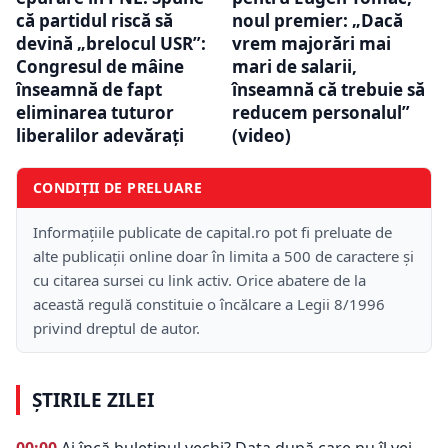
că partidul riscă să
noul premier: „Dacă
devină „brelocul USR”:
vrem majorări mai
Congresul de mâine
mari de salarii,
înseamnă de fapt
înseamnă că trebuie să
eliminarea tuturor
reducem personalul”
liberalilor adevăraţi
(video)
CONDIȚII DE PRELUARE
Informațiile publicate de capital.ro pot fi preluate de
alte publicații online doar în limita a 500 de caractere și
cu citarea sursei cu link activ. Orice abatere de la
această regulă constituie o încălcare a Legii 8/1996
privind dreptul de autor.
ȘTIRILE ZILEI
00:00
Ai încă buletinul vechi? Data după care nu îl vei