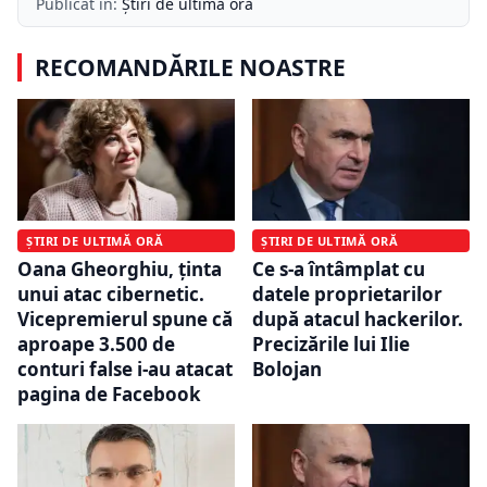
Publicat în:
Știri de ultimă oră
RECOMANDĂRILE NOASTRE
ȘTIRI DE ULTIMĂ ORĂ
ȘTIRI DE ULTIMĂ ORĂ
Oana Gheorghiu, ținta
Ce s-a întâmplat cu
unui atac cibernetic.
datele proprietarilor
Vicepremierul spune că
după atacul hackerilor.
aproape 3.500 de
Precizările lui Ilie
conturi false i-au atacat
Bolojan
pagina de Facebook