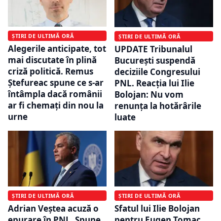
ȘTIRI DE ULTIMĂ ORĂ
ȘTIRI DE ULTIMĂ ORĂ
Alegerile anticipate, tot
UPDATE Tribunalul
mai discutate în plină
București suspendă
criză politică. Remus
deciziile Congresului
Ștefureac spune ce s-ar
PNL. Reacția lui Ilie
întâmpla dacă românii
Bolojan: Nu vom
ar fi chemați din nou la
renunța la hotărârile
urne
luate
ȘTIRI DE ULTIMĂ ORĂ
ȘTIRI DE ULTIMĂ ORĂ
Adrian Veștea acuză o
Sfatul lui Ilie Bolojan
epurare în PNL. Spune
pentru Eugen Tomac,