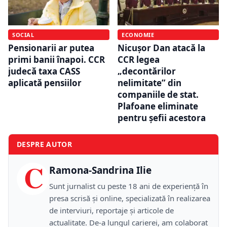
SOCIAL
ECONOMIE
Pensionarii ar putea
Nicușor Dan atacă la
primi banii înapoi. CCR
CCR legea
judecă taxa CASS
„decontărilor
aplicată pensiilor
nelimitate” din
companiile de stat.
Plafoane eliminate
pentru șefii acestora
DESPRE AUTOR
C
Ramona-Sandrina Ilie
Sunt jurnalist cu peste 18 ani de experiență în
presa scrisă și online, specializată în realizarea
de interviuri, reportaje și articole de
actualitate. De-a lungul carierei, am colaborat