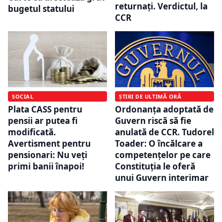
returnați. Verdictul, la
bugetul statului
CCR
SOCIAL
ȘTIRI DE ULTIMĂ ORĂ
Plata CASS pentru
Ordonanța adoptată de
pensii ar putea fi
Guvern riscă să fie
modificată.
anulată de CCR. Tudorel
Avertisment pentru
Toader: O încălcare a
pensionari: Nu veți
competențelor pe care
primi banii înapoi!
Constituția le oferă
unui Guvern interimar