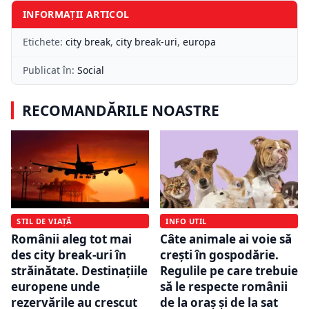
INFORMAȚII ARTICOL
Etichete:
city break
,
city break-uri
,
europa
Publicat în:
Social
RECOMANDĂRILE NOASTRE
STIL DE VIAȚĂ
INFO UTIL
Românii aleg tot mai
Câte animale ai voie să
des city break-uri în
crești în gospodărie.
străinătate. Destinațiile
Regulile pe care trebuie
europene unde
să le respecte românii
rezervările au crescut
de la oraș și de la sat