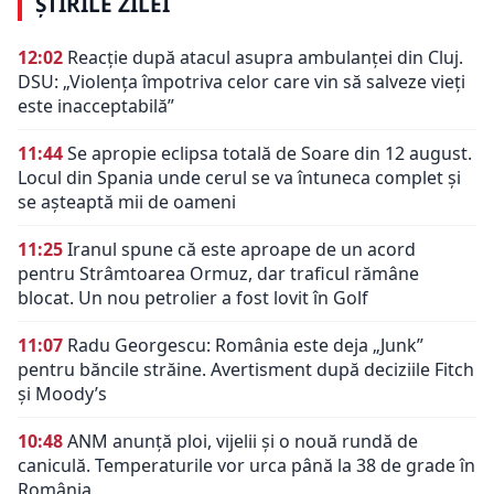
ȘTIRILE ZILEI
12:02
Reacție după atacul asupra ambulanței din Cluj.
DSU: „Violența împotriva celor care vin să salveze vieți
este inacceptabilă”
11:44
Se apropie eclipsa totală de Soare din 12 august.
Locul din Spania unde cerul se va întuneca complet și
se așteaptă mii de oameni
11:25
Iranul spune că este aproape de un acord
pentru Strâmtoarea Ormuz, dar traficul rămâne
blocat. Un nou petrolier a fost lovit în Golf
11:07
Radu Georgescu: România este deja „Junk”
pentru băncile străine. Avertisment după deciziile Fitch
și Moody’s
10:48
ANM anunță ploi, vijelii și o nouă rundă de
caniculă. Temperaturile vor urca până la 38 de grade în
România