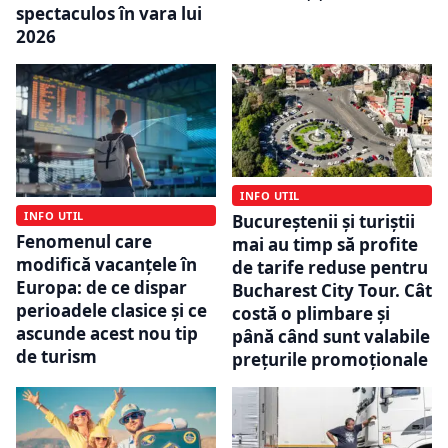
spectaculos în vara lui
2026
INFO UTIL
INFO UTIL
Bucureștenii și turiștii
Fenomenul care
mai au timp să profite
modifică vacanțele în
de tarife reduse pentru
Europa: de ce dispar
Bucharest City Tour. Cât
perioadele clasice și ce
costă o plimbare și
ascunde acest nou tip
până când sunt valabile
de turism
prețurile promoționale