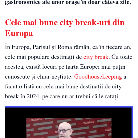
gastronomice ale unor orașe în doar câteva zile.
Cele mai bune city break-uri din
Europa
În Europa, Parisul și Roma rămân, ca în fiecare an,
cele mai populare destinații de
city break
. Cu toate
acestea, există locuri pe harta Europei mai puțin
cunoscute și chiar neștiute.
Goodhousekeeping
a
făcut o listă cu cele mai bune destinații de city
break în 2024, pe care nu ar trebui să le ratați.