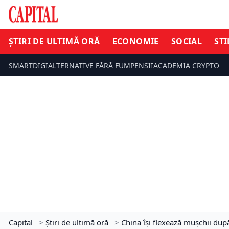
ȘTIRI DE ULTIMĂ ORĂ
ECONOMIE
SOCIAL
STI
SMARTDIGI
ALTERNATIVE FĂRĂ FUM
PENSII
ACADEMIA CRYPTO
Capital
>
Știri de ultimă oră
>
China își flexează mușchii dup