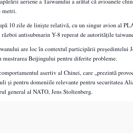
a apărării aeriene a Taiwanului a arătat că avioanele chin
e metri.
ă 10 zile de liniște relativă, cu un singur avion al PLA
 război antisubmarin Y-8 reperat de autoritățile taiwan
wanului are loc în contextul participării președintelui 
u mustrarea Beijingului pentru diferite probleme.
comportamentul asertiv al Chinei, care „prezintă provo
uli și pentru domeniile relevante pentru securitatea Ali
arul general al NATO, Jens Stoltenberg.