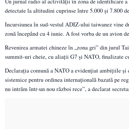
Un jurnal radio al activității în zona de identificare 
detectate la altitudini cuprinse între 5.000 și 7.800 d
Incursiunea în sud-vestul ADIZ-ului taiwanez vine dup
zonă începând cu 4 iunie. A fost vorba de un avion de
Revenirea armatei chineze în „zona gri” din jurul Tai
summit-uri cheie, cu aliații G7 și NATO, finalizate c
Declarația comună a NATO a evidențiat ambițiile și 
sistemice pentru ordinea internațională bazată pe reg
nu intrăm într-un nou război rece”, a declarat secret