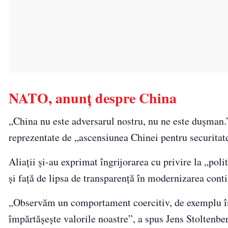
NATO, anunţ despre China
„China nu este adversarul nostru, nu ne este duşman.
reprezentate de „ascensiunea Chinei pentru securitat
Aliații și-au exprimat îngrijorarea cu privire la „pol
și față de lipsa de transparență în modernizarea cont
„Observăm un comportament coercitiv, de exemplu în
împărtășește valorile noastre”, a spus Jens Stoltenbe