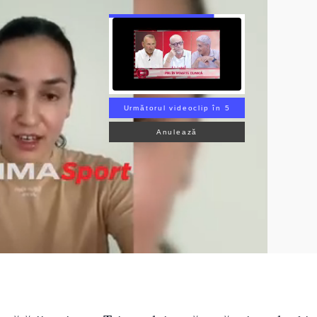
Următorul videoclip în 3
Anulează