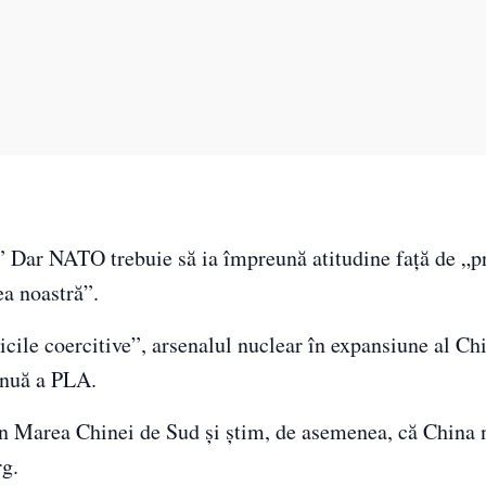
” Dar NATO trebuie să ia împreună atitudine faţă de „p
ea noastră”.
iticile coercitive”, arsenalul nuclear în expansiune al C
inuă a PLA.
 Marea Chinei de Sud și știm, de asemenea, că China 
rg.