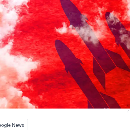
S
oogle News