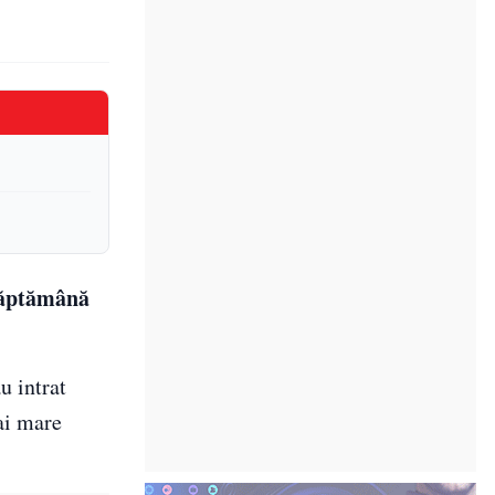
 săptămână
u intrat
ai mare