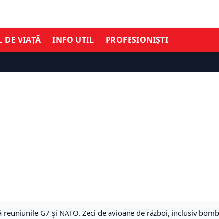
L DE VIAȚĂ
INFO UTIL
PROFESIONIȘTI
ă reuniunile G7 și NATO. Zeci de avioane de război, inclusiv bomb