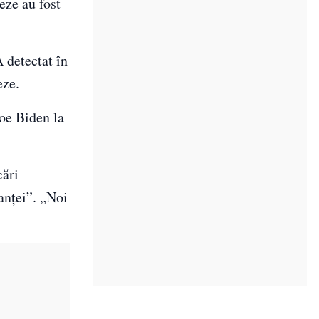
eze au fost
 detectat în
eze.
Joe Biden la
cări
anței”. „Noi