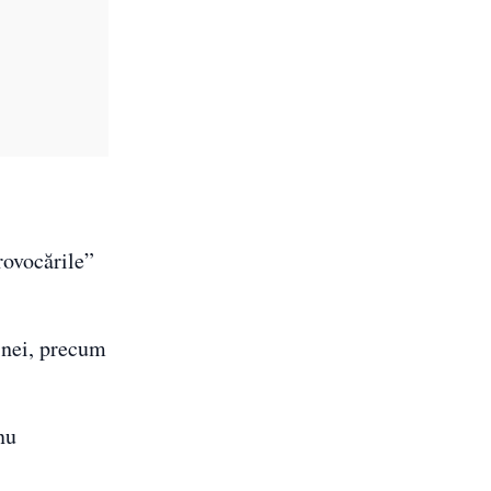
rovocările”
hinei, precum
nu