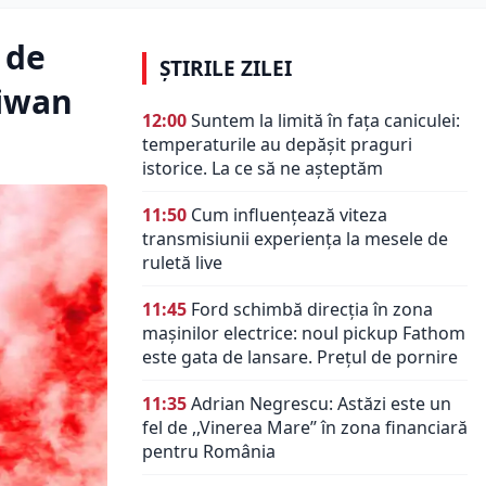
 de
ȘTIRILE ZILEI
aiwan
12:00
Suntem la limită în fața caniculei:
temperaturile au depășit praguri
istorice. La ce să ne așteptăm
11:50
Cum influențează viteza
transmisiunii experiența la mesele de
ruletă live
11:45
Ford schimbă direcția în zona
mașinilor electrice: noul pickup Fathom
este gata de lansare. Prețul de pornire
11:35
Adrian Negrescu: Astăzi este un
fel de ,,Vinerea Mare’’ în zona financiară
pentru România