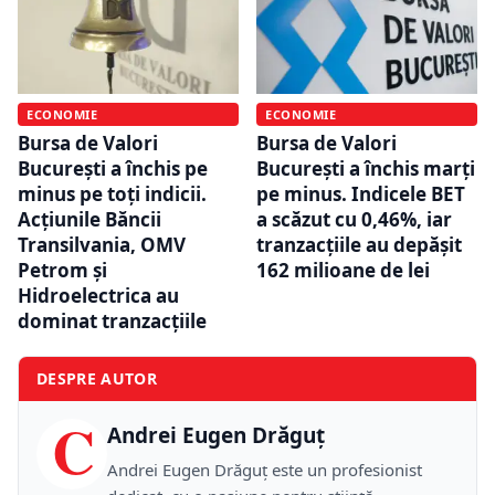
ECONOMIE
ECONOMIE
Bursa de Valori
Bursa de Valori
București a închis pe
București a închis marți
minus pe toți indicii.
pe minus. Indicele BET
Acțiunile Băncii
a scăzut cu 0,46%, iar
Transilvania, OMV
tranzacțiile au depășit
Petrom și
162 milioane de lei
Hidroelectrica au
dominat tranzacțiile
DESPRE AUTOR
C
Andrei Eugen Drăguț
Andrei Eugen Drăguț este un profesionist