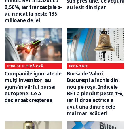
minus. BET a scăzut cu
sub presiune. Ce acțiuni
0,56%, iar tranzacțiile s-
au ieșit din tipar
au ridicat la peste 135
milioane de lei
ȘTIRI DE ULTIMĂ ORĂ
ECONOMIE
Companiile ignorate de
Bursa de Valori
mulți investitori au
București a închis din
ajuns în vârful bursei
nou pe roșu. Indicele
europene. Ce a
BET a pierdut peste 1%,
declanșat creșterea
iar Hidroelectrica a
avut una dintre cele
mai mari scăderi