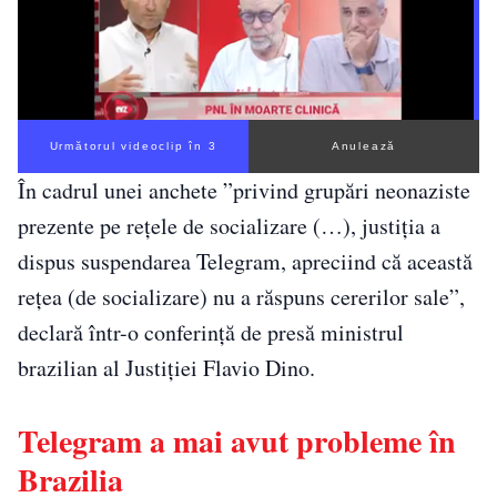
Următorul videoclip în 2
Anulează
În cadrul unei anchete ”privind grupări neonaziste
prezente pe reţele de socializare (…), justiţia a
dispus suspendarea Telegram, apreciind că această
reţea (de socializare) nu a răspuns cererilor sale”,
declară într-o conferinţă de presă ministrul
brazilian al Justiţiei Flavio Dino.
Telegram a mai avut probleme în
Brazilia