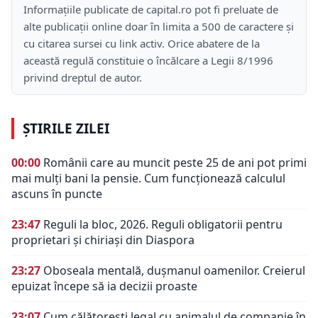
Informațiile publicate de capital.ro pot fi preluate de
alte publicații online doar în limita a 500 de caractere și
cu citarea sursei cu link activ. Orice abatere de la
această regulă constituie o încălcare a Legii 8/1996
privind dreptul de autor.
ȘTIRILE ZILEI
00:00
Românii care au muncit peste 25 de ani pot primi
mai mulți bani la pensie. Cum funcționează calculul
ascuns în puncte
23:47
Reguli la bloc, 2026. Reguli obligatorii pentru
proprietari și chiriași din Diaspora
23:27
Oboseala mentală, dușmanul oamenilor. Creierul
epuizat începe să ia decizii proaste
23:07
Cum călătorești legal cu animalul de companie în