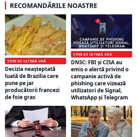
RECOMANDĂRILE NOASTRE
ȘTIRI DE ULTIMĂ ORĂ
ȘTIRI DE ULTIMĂ ORĂ
DNSC: FBI și CISA au
Decizia neașteptată
emis o alertă privind o
luată de Brazilia care
campanie activă de
pune pe jar
phishing care vizează
producătorii francezi
utilizatori de Signal,
de foie gras
WhatsApp și Telegram