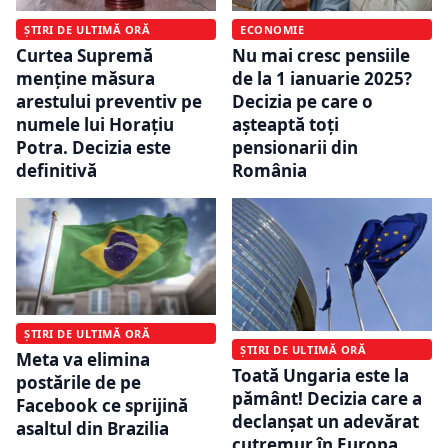
ȘTIRI DE ULTIMĂ ORĂ
ECONOMIE
Curtea Supremă
Nu mai cresc pensiile
menține măsura
de la 1 ianuarie 2025?
arestului preventiv pe
Decizia pe care o
numele lui Horațiu
așteaptă toți
Potra. Decizia este
pensionarii din
definitivă
România
ȘTIRI DE ULTIMĂ ORĂ
ȘTIRI DE ULTIMĂ ORĂ
Meta va elimina
Toată Ungaria este la
postările de pe
pământ! Decizia care a
Facebook ce sprijină
declanșat un adevărat
asaltul din Brazilia
cutremur în Europa