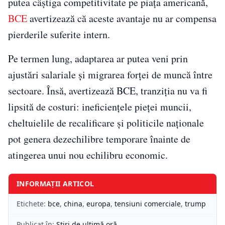
putea câștiga competitivitate pe piața americană,
BCE
avertizează că aceste avantaje nu ar compensa
pierderile suferite intern.
Pe termen lung, adaptarea ar putea veni prin
ajustări salariale și migrarea forței de muncă între
sectoare. Însă, avertizează BCE, tranziția nu va fi
lipsită de costuri: ineficiențele pieței muncii,
cheltuielile de recalificare și politicile naționale
pot genera dezechilibre temporare înainte de
atingerea unui nou echilibru economic.
INFORMAȚII ARTICOL
Etichete:
bce
,
china
,
europa
,
tensiuni comerciale
,
trump
Publicat în:
Știri de ultimă oră