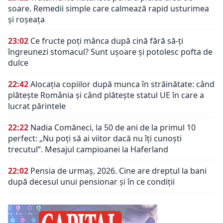
soare. Remedii simple care calmează rapid usturimea
și roșeața
23:02
Ce fructe poți mânca după cină fără să-ți
îngreunezi stomacul? Sunt ușoare și potolesc pofta de
dulce
22:42
Alocația copiilor după munca în străinătate: când
plătește România și când plătește statul UE în care a
lucrat părintele
22:22
Nadia Comăneci, la 50 de ani de la primul 10
perfect: „Nu poţi să ai viitor dacă nu îţi cunoşti
trecutul”. Mesajul campioanei la Haferland
22:02
Pensia de urmaș, 2026. Cine are dreptul la bani
după decesul unui pensionar și în ce condiții