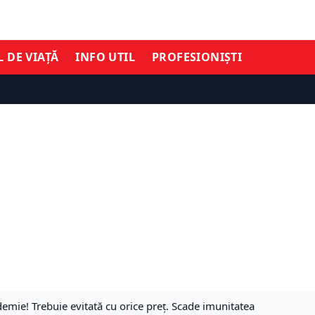
L DE VIAȚĂ
INFO UTIL
PROFESIONIȘTI
emie! Trebuie evitată cu orice preț. Scade imunitatea