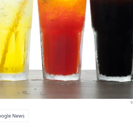
S
oogle News