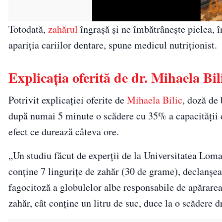
Totodată,
zahărul
îngrașă și ne îmbătrânește pielea, î
apariția cariilor dentare, spune medicul nutriționist.
Explicația oferită de dr. Mihaela Bil
Potrivit explicației oferite de
Mihaela Bilic
, doză de 
după numai 5 minute o scădere cu 35% a capacității d
efect ce durează câteva ore.
„Un studiu făcut de experții de la Universitatea Loma
conține 7 lingurițe de zahăr (30 de grame), declanșe
fagocitoză a globulelor albe responsabile de apărare
zahăr, cât conține un litru de suc, duce la o scădere