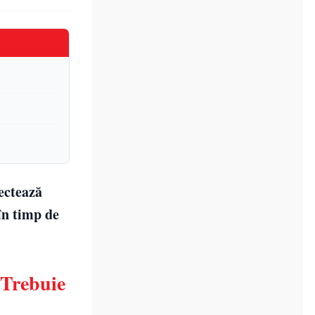
fectează
în timp de
 Trebuie