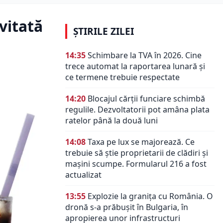
vitată
ȘTIRILE ZILEI
14:35
Schimbare la TVA în 2026. Cine
trece automat la raportarea lunară și
ce termene trebuie respectate
14:20
Blocajul cărții funciare schimbă
regulile. Dezvoltatorii pot amâna plata
ratelor până la două luni
14:08
Taxa pe lux se majorează. Ce
trebuie să știe proprietarii de clădiri și
mașini scumpe. Formularul 216 a fost
actualizat
13:55
Explozie la granița cu România. O
dronă s-a prăbușit în Bulgaria, în
apropierea unor infrastructuri