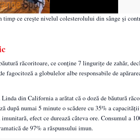
n timp ce crește nivelul colesterolului din sânge și cont
ic
băutură răcoritoare, ce conține 7 lingurițe de zahăr, de
e fagocitoză a globulelor albe responsabile de apărare
 Linda din California a arătat că o doză de băutură răco
ază după numai 5 minute o scădere cu 35% a capacității
a imunitară, efect ce durează câteva ore. Consumul a 1
 dramatică de 97% a răspunsului imun.