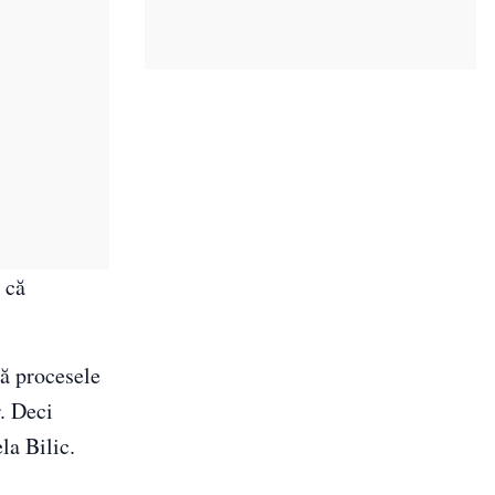
 că
ză procesele
r. Deci
la Bilic.