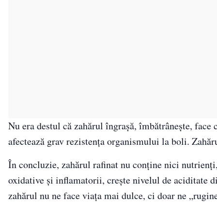
Nu era destul că zahărul îngrașă, îmbătrânește, face 
afectează grav rezistența organismului la boli. Zahăr
În concluzie, zahărul rafinat nu conține nici nutrienți
oxidative și inflamatorii, crește nivelul de aciditate 
zahărul nu ne face viața mai dulce, ci doar ne „rugin