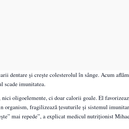
carii dentare și crește colesterolul în sânge. Acum aflăm
ul scade imunitatea.
, nici oligoelemente, ci doar calorii goale. El favorizea
din organism, fragilizează țesuturile și sistemul imunita
ește” mai repede”, a explicat medicul nutriționist Mihae