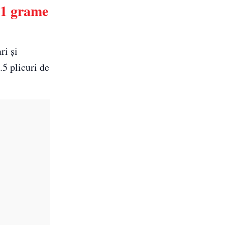
81 grame
ri și
.5 plicuri de