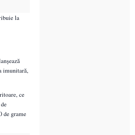
ribuie la
clanșează
a imunitară,
ritoare, ce
 de
00 de grame