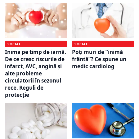
SOCIAL
SOCIAL
Inima pe timp de iarnă.
Poți muri de ”inimă
De ce cresc riscurile de
frântă”? Ce spune un
infarct, AVC, angină și
medic cardiolog
alte probleme
circulatorii în sezonul
rece. Reguli de
protecție