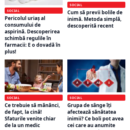
SOCIAL
SOCIAL
Cum să previi bolile de
Pericolul uriaș al
inimă. Metoda simplă,
consumului de
descoperită recent
aspirină. Descoperirea
schimbă regulile în
farmacii: E o dovadă în
plus!
SOCIAL
SOCIAL
Ce trebuie să mănânci,
Grupa de sânge îți
de fapt, la cină!
afectează sănătatea
Sfaturile venite chiar
inimii? Ce boli pot avea
de la un medic
cei care au anumite