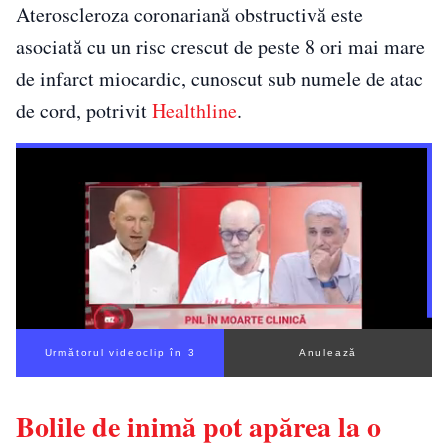
Ateroscleroza coronariană obstructivă este
asociată cu un risc crescut de peste 8 ori mai mare
de infarct miocardic, cunoscut sub numele de atac
de cord, potrivit
Healthline
.
Următorul videoclip în 2
Anulează
Bolile de inimă pot apărea la o