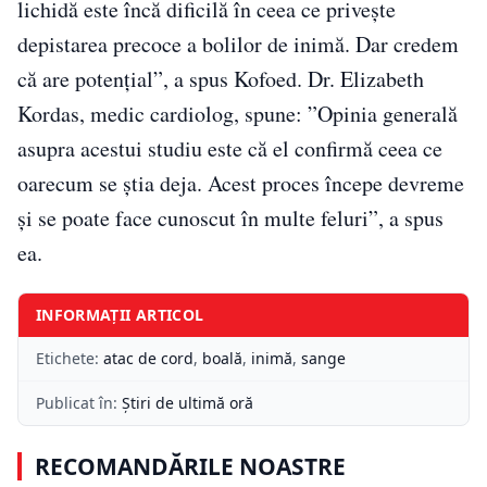
lichidă este încă dificilă în ceea ce privește
depistarea precoce a bolilor de inimă. Dar credem
că are potențial”, a spus Kofoed. Dr. Elizabeth
Kordas, medic cardiolog, spune: ”Opinia generală
asupra acestui studiu este că el confirmă ceea ce
oarecum se știa deja. Acest proces începe devreme
și se poate face cunoscut în multe feluri”, a spus
ea.
INFORMAȚII ARTICOL
Etichete:
atac de cord
,
boală
,
inimă
,
sange
Publicat în:
Știri de ultimă oră
RECOMANDĂRILE NOASTRE