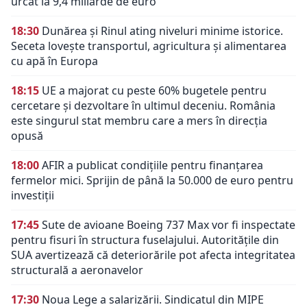
urcat la 9,4 miliarde de euro
18:30
Dunărea și Rinul ating niveluri minime istorice.
Seceta lovește transportul, agricultura și alimentarea
cu apă în Europa
18:15
UE a majorat cu peste 60% bugetele pentru
cercetare și dezvoltare în ultimul deceniu. România
este singurul stat membru care a mers în direcția
opusă
18:00
AFIR a publicat condițiile pentru finanțarea
fermelor mici. Sprijin de până la 50.000 de euro pentru
investiții
17:45
Sute de avioane Boeing 737 Max vor fi inspectate
pentru fisuri în structura fuselajului. Autoritățile din
SUA avertizează că deteriorările pot afecta integritatea
structurală a aeronavelor
17:30
Noua Lege a salarizării. Sindicatul din MIPE