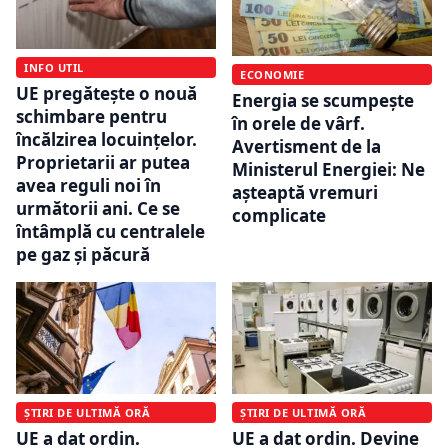
INFO UTIL
ECONOMIE
UE pregătește o nouă
Energia se scumpește
schimbare pentru
în orele de vârf.
încălzirea locuințelor.
Avertisment de la
Proprietarii ar putea
Ministerul Energiei: Ne
avea reguli noi în
așteaptă vremuri
următorii ani. Ce se
complicate
întâmplă cu centralele
pe gaz și păcură
ȘTIRI DE ULTIMĂ ORĂ
ȘTIRI DE ULTIMĂ ORĂ
UE a dat ordin. Devine
UE a dat ordin.