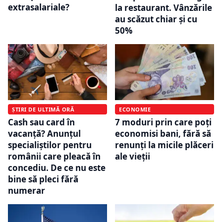
extrasalariale?
la restaurant. Vânzările
au scăzut chiar și cu
50%
ȘTIRI DE ULTIMĂ ORĂ
ECONOMIE
Cash sau card în
7 moduri prin care poți
vacanță? Anunțul
economisi bani, fără să
specialiștilor pentru
renunți la micile plăceri
românii care pleacă în
ale vieții
concediu. De ce nu este
bine să pleci fără
numerar