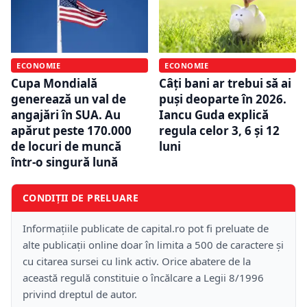
ECONOMIE
ECONOMIE
Cupa Mondială
Câți bani ar trebui să ai
generează un val de
puși deoparte în 2026.
angajări în SUA. Au
Iancu Guda explică
apărut peste 170.000
regula celor 3, 6 și 12
de locuri de muncă
luni
într-o singură lună
CONDIȚII DE PRELUARE
Informațiile publicate de capital.ro pot fi preluate de
alte publicații online doar în limita a 500 de caractere și
cu citarea sursei cu link activ. Orice abatere de la
această regulă constituie o încălcare a Legii 8/1996
privind dreptul de autor.