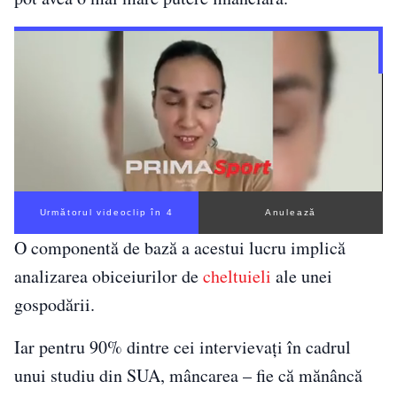
Următorul videoclip în 3
Anulează
O componentă de bază a acestui lucru implică
analizarea obiceiurilor de
cheltuieli
ale unei
gospodării.
Iar pentru 90% dintre cei intervievați în cadrul
unui studiu din SUA, mâncarea – fie că mănâncă