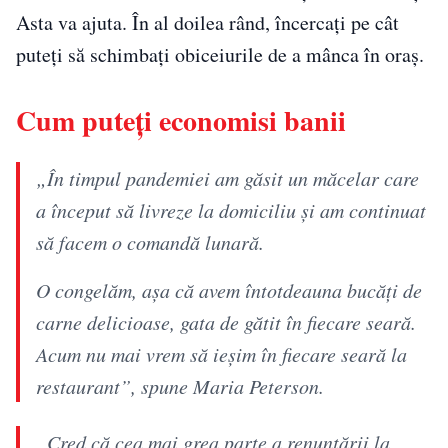
Asta va ajuta. În al doilea rând, încercați pe cât
puteți să schimbați obiceiurile de a mânca în oraș.
Cum puteți economisi banii
„În timpul pandemiei am găsit un măcelar care
a început să livreze la domiciliu și am continuat
să facem o comandă lunară.
O congelăm, așa că avem întotdeauna bucăți de
carne delicioase, gata de gătit în fiecare seară.
Acum nu mai vrem să ieșim în fiecare seară la
restaurant”, spune Maria Peterson.
„Cred că cea mai grea parte a renunțării la