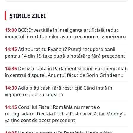
ȘTIRILE ZILEI
15:00
BCE: Investițiile în inteligența artificială reduc
impactul incertitudinilor asupra economiei zonei euro
14:45
Ați zburat cu Ryanair? Puteți recupera banii
pentru 14 din 15 taxe după o hotărâre fără precedent
14:36
Decizia luată în Parlament și banii europeni aflați
în centrul disputei. Anunțul făcut de Sorin Grindeanu
14:30
Adio plăți cash fără restricții! Când intră în
vigoare regula europeană
14:15
Consiliul Fiscal: România nu merita o
retrogradare. Decizia Fitch a fost corectă, iar Moody’s
va ține cont de acest precedent
14:05
Un nou cutremur în România. Unde a fost