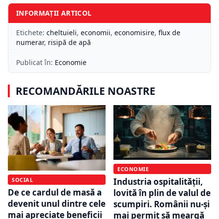
INFORMAȚII ARTICOL
Etichete:
cheltuieli
,
economii
,
economisire
,
flux de
numerar
,
risipă de apă
Publicat în:
Economie
RECOMANDĂRILE NOASTRE
ECONOMIE
SOCIAL
Industria ospitalității,
De ce cardul de masă a
lovită în plin de valul de
devenit unul dintre cele
scumpiri. Românii nu-și
mai apreciate beneficii
mai permit să meargă