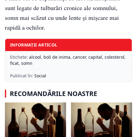
sunt legate de tulburări cronice ale somnului,
somn mai scăzut cu unde lente și mișcare mai
rapidă a ochilor.
INFORMAȚII ARTICOL
Etichete:
alcool
,
boli de inima
,
cancer
,
capital
,
colesterol
,
ficat
,
somn
Publicat în:
Social
RECOMANDĂRILE NOASTRE