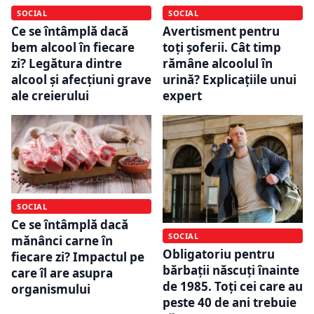
SOCIAL
SOCIAL
Ce se întâmplă dacă
Avertisment pentru
bem alcool în fiecare
toți șoferii. Cât timp
zi? Legătura dintre
rămâne alcoolul în
alcool și afecțiuni grave
urină? Explicațiile unui
ale creierului
expert
SOCIAL
Ce se întâmplă dacă
SOCIAL
mănânci carne în
Obligatoriu pentru
fiecare zi? Impactul pe
bărbații născuți înainte
care îl are asupra
de 1985. Toți cei care au
organismului
peste 40 de ani trebuie