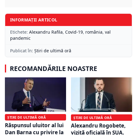
INFORMAȚII ARTICOL
Etichete:
Alexandru Rafila
,
Covid-19
,
românia
,
val
pandemic
Publicat în:
Știri de ultimă oră
RECOMANDĂRILE NOASTRE
ȘTIRI DE ULTIMĂ ORĂ
ȘTIRI DE ULTIMĂ ORĂ
Răspunsul uluitor al lui
Alexandru Rogobete,
Dan Barna cu privire la
vizită oficială în SUA.