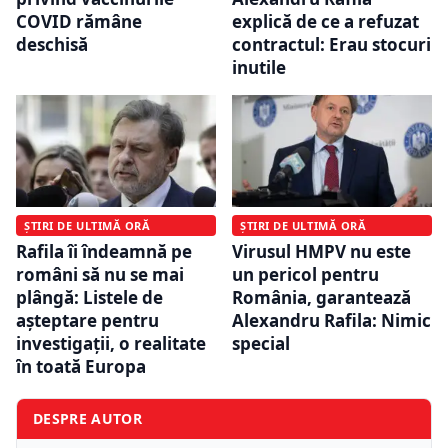
COVID rămâne
explică de ce a refuzat
deschisă
contractul: Erau stocuri
inutile
ȘTIRI DE ULTIMĂ ORĂ
ȘTIRI DE ULTIMĂ ORĂ
Virusul HMPV nu este
Rafila îi îndeamnă pe
un pericol pentru
români să nu se mai
România, garantează
plângă: Listele de
Alexandru Rafila: Nimic
așteptare pentru
special
investigații, o realitate
în toată Europa
DESPRE AUTOR