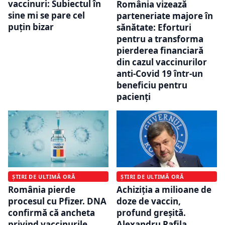
vaccinuri: Subiectul în
România vizează
sine mi se pare cel
parteneriate majore în
puțin bizar
sănătate: Eforturi
pentru a transforma
pierderea financiară
din cazul vaccinurilor
anti-Covid 19 într-un
beneficiu pentru
pacienți
ȘTIRI DE ULTIMĂ ORĂ
ȘTIRI DE ULTIMĂ ORĂ
România pierde
Achiziția a milioane de
procesul cu Pfizer. DNA
doze de vaccin,
confirmă că ancheta
profund greșită.
privind vaccinurile
Alexandru Rafila