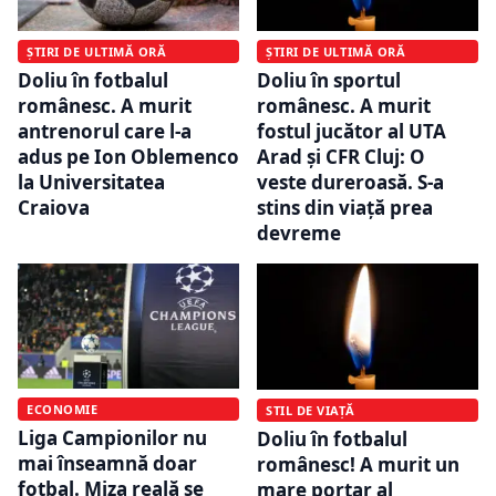
ȘTIRI DE ULTIMĂ ORĂ
ȘTIRI DE ULTIMĂ ORĂ
Doliu în fotbalul
Doliu în sportul
românesc. A murit
românesc. A murit
antrenorul care l-a
fostul jucător al UTA
adus pe Ion Oblemenco
Arad și CFR Cluj: O
la Universitatea
veste dureroasă. S-a
Craiova
stins din viață prea
devreme
ECONOMIE
STIL DE VIAȚĂ
Liga Campionilor nu
Doliu în fotbalul
mai înseamnă doar
românesc! A murit un
fotbal. Miza reală se
mare portar al