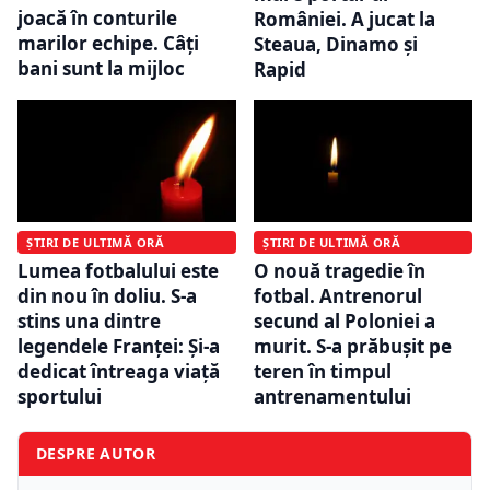
joacă în conturile
României. A jucat la
marilor echipe. Câți
Steaua, Dinamo şi
bani sunt la mijloc
Rapid
ȘTIRI DE ULTIMĂ ORĂ
ȘTIRI DE ULTIMĂ ORĂ
Lumea fotbalului este
O nouă tragedie în
din nou în doliu. S-a
fotbal. Antrenorul
stins una dintre
secund al Poloniei a
legendele Franței: Și-a
murit. S-a prăbușit pe
dedicat întreaga viaţă
teren în timpul
sportului
antrenamentului
DESPRE AUTOR