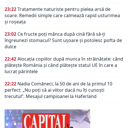
23:22
Tratamente naturiste pentru pielea arsă de
soare. Remedii simple care calmează rapid usturimea
și roșeața
23:02
Ce fructe poți mânca după cină fără să-ți
îngreunezi stomacul? Sunt ușoare și potolesc pofta de
dulce
22:42
Alocația copiilor după munca în străinătate: când
plătește România și când plătește statul UE în care a
lucrat părintele
22:22
Nadia Comăneci, la 50 de ani de la primul 10
perfect: „Nu poţi să ai viitor dacă nu îţi cunoşti
trecutul”. Mesajul campioanei la Haferland