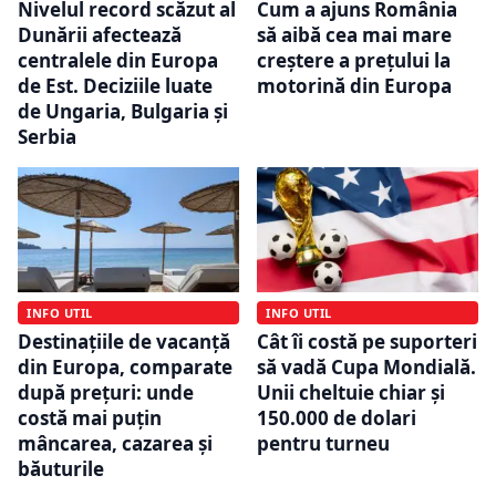
Nivelul record scăzut al
Cum a ajuns România
Dunării afectează
să aibă cea mai mare
centralele din Europa
creștere a prețului la
de Est. Deciziile luate
motorină din Europa
de Ungaria, Bulgaria și
Serbia
INFO UTIL
INFO UTIL
Destinațiile de vacanță
Cât îi costă pe suporteri
din Europa, comparate
să vadă Cupa Mondială.
după prețuri: unde
Unii cheltuie chiar și
costă mai puțin
150.000 de dolari
mâncarea, cazarea și
pentru turneu
băuturile