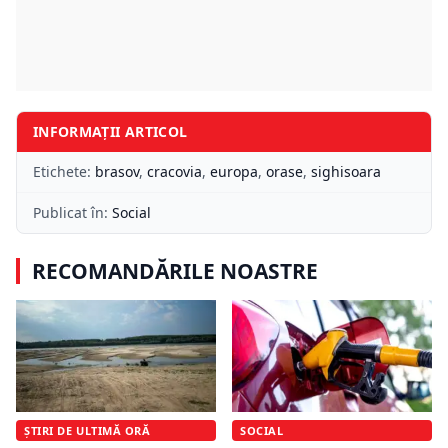
INFORMAȚII ARTICOL
Etichete:
brasov
,
cracovia
,
europa
,
orase
,
sighisoara
Publicat în:
Social
RECOMANDĂRILE NOASTRE
ȘTIRI DE ULTIMĂ ORĂ
SOCIAL