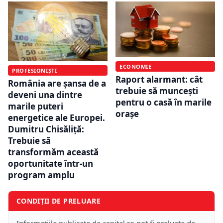
ECONOMIE
PROFESIONIȘTI
Raport alarmant: cât
România are șansa de a
trebuie să muncești
deveni una dintre
pentru o casă în marile
marile puteri
orașe
energetice ale Europei.
Dumitru Chisăliță:
Trebuie să
transformăm această
oportunitate într-un
program amplu
CONDIȚII DE PRELUARE
Informațiile publicate de capital.ro pot fi preluate de