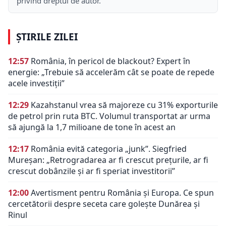
privind dreptul de autor.
ȘTIRILE ZILEI
12:57
România, în pericol de blackout? Expert în
energie: „Trebuie să accelerăm cât se poate de repede
acele investiții”
12:29
Kazahstanul vrea să majoreze cu 31% exporturile
de petrol prin ruta BTC. Volumul transportat ar urma
să ajungă la 1,7 milioane de tone în acest an
12:17
România evită categoria „junk”. Siegfried
Mureșan: „Retrogradarea ar fi crescut preţurile, ar fi
crescut dobânzile şi ar fi speriat investitorii”
12:00
Avertisment pentru România și Europa. Ce spun
cercetătorii despre seceta care golește Dunărea și
Rinul