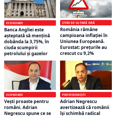
ȘTIRI DE ULTIMĂ ORĂ
ECONOMIE
România rămâne
Banca Angliei este
campioana inflației în
așteptată să mențină
Uniunea Europeană.
dobânda la 3,75%, în
Eurostat: prețurile au
ciuda scumpirii
crescut cu 9,2%
petrolului și gazelor
ECONOMIE
PROFESIONIȘTI
Vești proaste pentru
Adrian Negrescu
români. Adrian
avertizează că românii
Negrescu spune ce se
își schimbă radical