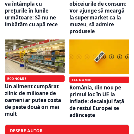
va întâmpla cu
obiceiurile de consum:
prețurile în lunile
Vor ajunge să meargă
următoare: Să nu ne
la supermarket ca la
îmbătăm cu apă rece
muzeu, să admire
produsele
ECONOMIE
ECONOMIE
Un aliment cumpărat
România, din nou pe
zilnic de milioane de
primul loc în UE la
oameni ar putea costa
inflație: decalajul față
de peste două ori mai
de restul Europei se
mult
adâncește
DESPRE AUTOR