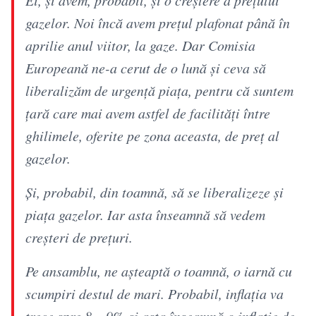
gazelor. Noi încă avem preţul plafonat până în
aprilie anul viitor, la gaze. Dar Comisia
Europeană ne-a cerut de o lună şi ceva să
liberalizăm de urgenţă piaţa, pentru că suntem
ţară care mai avem astfel de facilităţi între
ghilimele, oferite pe zona aceasta, de preţ al
gazelor.
Şi, probabil, din toamnă, să se liberalizeze şi
piaţa gazelor. Iar asta înseamnă să vedem
creşteri de preţuri.
Pe ansamblu, ne aşteaptă o toamnă, o iarnă cu
scumpiri destul de mari. Probabil, inflaţia va
trece spre 8 – 9% şi asta înseamnă o inflaţie de