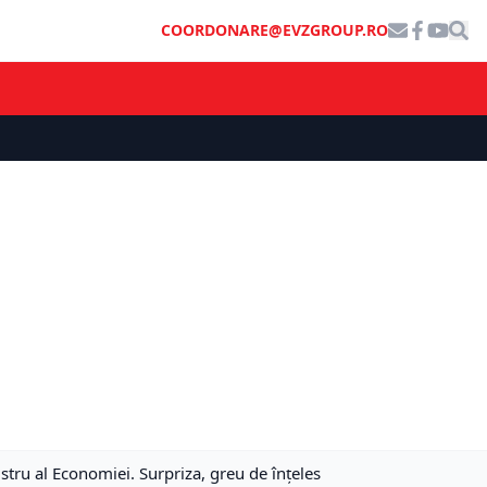
COORDONARE@EVZGROUP.RO
tru al Economiei. Surpriza, greu de înțeles