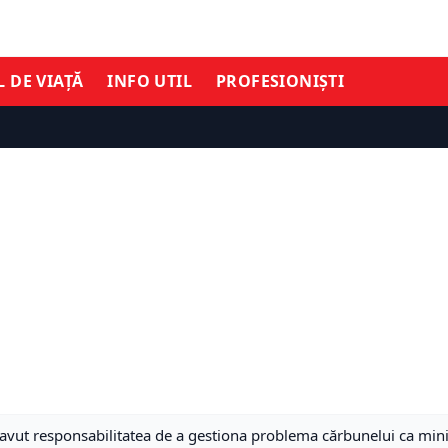
L DE VIAȚĂ
INFO UTIL
PROFESIONIȘTI
avut responsabilitatea de a gestiona problema cărbunelui ca minis