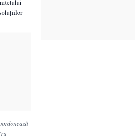
mitetului
soluțiilor
coordonează
tru