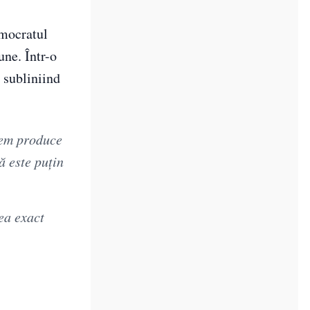
emocratul
ne. Într-o
 subliniind
tem produce
ă este puțin
ea exact