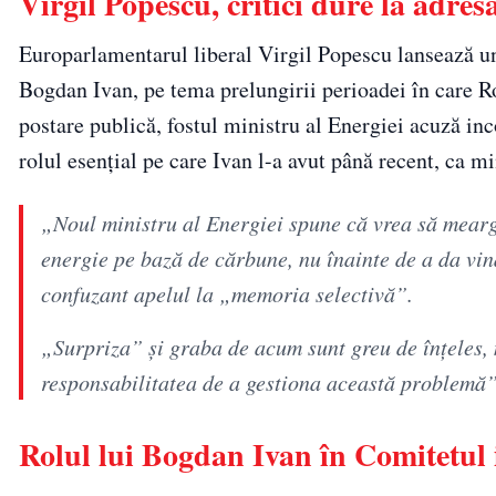
Virgil Popescu, critici dure la adre
Europarlamentarul liberal Virgil Popescu lansează un 
Bogdan Ivan, pe tema prelungirii perioadei în care R
postare publică, fostul ministru al Energiei acuză in
rolul esențial pe care Ivan l-a avut până recent, ca m
„Noul ministru al Energiei spune că vrea să mear
energie pe bază de cărbune, nu înainte de a da vin
confuzant apelul la „memoria selectivă”.
„Surpriza” și graba de acum sunt greu de înțeles, 
responsabilitatea de a gestiona această problemă”
Rolul lui Bogdan Ivan în Comitetul 