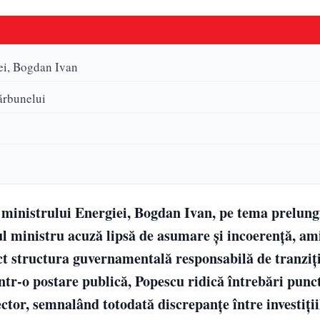
iei, Bogdan Ivan
cărbunelui
 ministrului Energiei, Bogdan Ivan, pe tema prelung
tul ministru acuză lipsă de asumare și incoerență, am
ect structura guvernamentală responsabilă de tranziț
Într-o postare publică, Popescu ridică întrebări punc
ector, semnalând totodată discrepanțe între investiții