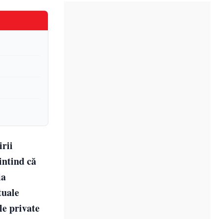
irii
intind că
ia
tuale
le private