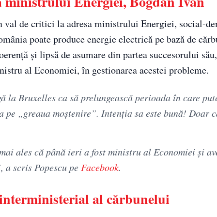
sa ministrului Energiei, Bogdan Ivan
val de critici la adresa ministrului Energiei, social-d
omânia poate produce energie electrică pe bază de cărbu
coerență și lipsă de asumare din partea succesorului său,
inistru al Economiei, în gestionarea acestei probleme.
gă la Bruxelles ca să prelungească perioada în care pu
a pe „greaua moștenire”. Intenția sa este bună! Doar c
mai ales că până ieri a fost ministru al Economiei și av
, a scris Popescu pe
Facebook
.
interministerial al cărbunelui