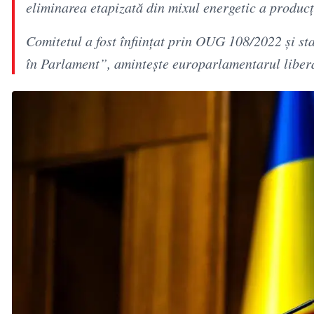
eliminarea etapizată din mixul energetic a producți
Comitetul a fost înființat prin OUG 108/2022 și sta
în Parlament”, amintește europarlamentarul liber