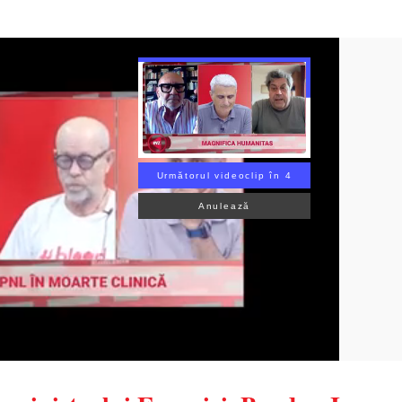
Următorul videoclip în 2
Anulează