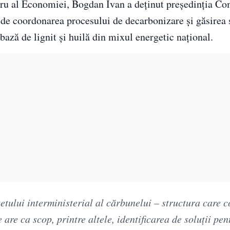
stru al Economiei, Bogdan Ivan a deținut președinția Co
ă de coordonarea procesului de decarbonizare și găsirea 
bază de lignit și huilă din mixul energetic național.
etului interministerial al cărbunelui – structura care 
re ca scop, printre altele, identificarea de soluții pen