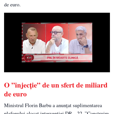
de euro.
O ”injecție” de un sfert de miliard
de euro
Ministrul Florin Barbu a anunțat suplimentarea
plafonului alocat intervenției DR – 22. ”Construim