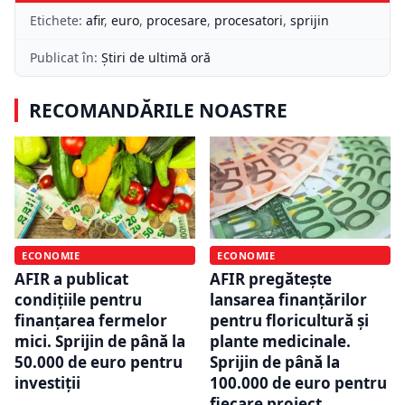
Etichete:
afir
,
euro
,
procesare
,
procesatori
,
sprijin
Publicat în:
Știri de ultimă oră
RECOMANDĂRILE NOASTRE
ECONOMIE
ECONOMIE
AFIR a publicat
AFIR pregătește
condițiile pentru
lansarea finanțărilor
finanțarea fermelor
pentru floricultură și
mici. Sprijin de până la
plante medicinale.
50.000 de euro pentru
Sprijin de până la
investiții
100.000 de euro pentru
fiecare proiect