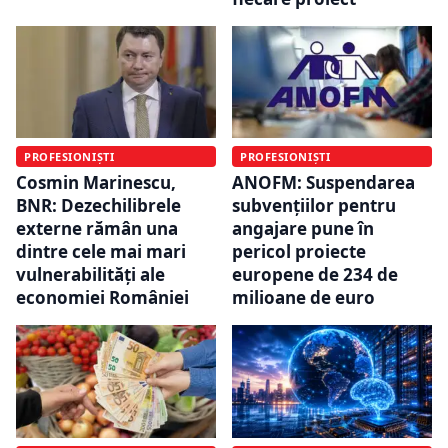
PROFESIONIȘTI
PROFESIONIȘTI
ANOFM: Suspendarea
Cosmin Marinescu,
subvențiilor pentru
BNR: Dezechilibrele
angajare pune în
externe rămân una
pericol proiecte
dintre cele mai mari
europene de 234 de
vulnerabilități ale
milioane de euro
economiei României