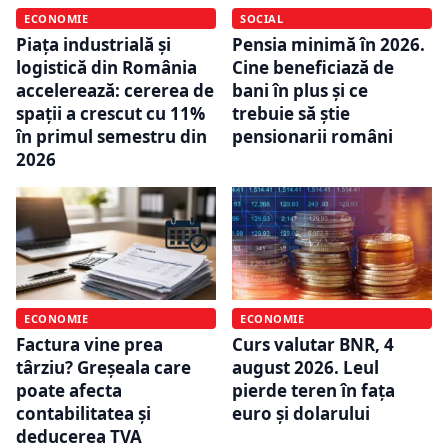
ECONOMIE
SOCIAL
Piața industrială și
Pensia minimă în 2026.
logistică din România
Cine beneficiază de
accelerează: cererea de
bani în plus și ce
spații a crescut cu 11%
trebuie să știe
în primul semestru din
pensionarii români
2026
ECONOMIE
ECONOMIE
Factura vine prea
Curs valutar BNR, 4
târziu? Greșeala care
august 2026. Leul
poate afecta
pierde teren în fața
contabilitatea și
euro și dolarului
deducerea TVA