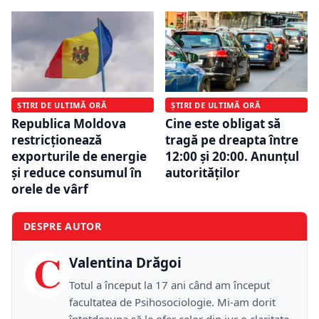
ȘTIRI DE ULTIMĂ ORĂ
ȘTIRI DE ULTIMĂ ORĂ
Republica Moldova
Cine este obligat să
restricționează
tragă pe dreapta între
exporturile de energie
12:00 și 20:00. Anunțul
și reduce consumul în
autorităților
orele de vârf
DESPRE AUTOR
C
Valentina Drăgoi
Totul a început la 17 ani când am început
facultatea de Psihosociologie. Mi-am dorit
întotdeauna să le ofer celor din jur o claritate