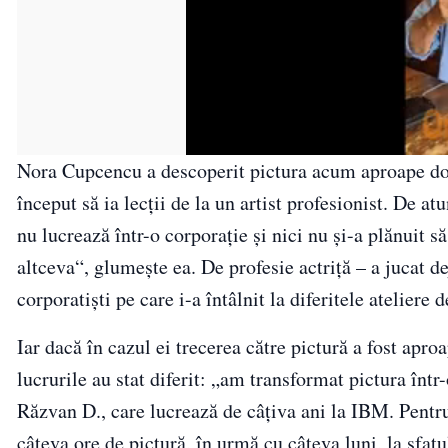
Nora Cupcencu a descoperit pictura acum aproape doi 
început să ia lecții de la un artist profesionist. De a
nu lucrează într-o corporație și nici nu și-a plănuit 
altceva“, glumește ea. De profesie actriță – a jucat 
corporatiști pe care i-a întâlnit la diferitele ateliere d
Iar dacă în cazul ei trecerea către pictură a fost aproa
lucrurile au stat diferit: „am transformat pictura înt
Răzvan D., care lucrează de câțiva ani la IBM. Pentru c
câteva ore de pictură, în urmă cu câteva luni, la sfatu