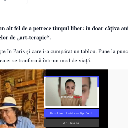
 alt fel de a petrece timpul liber: în doar câțiva ani
elor de „art-terapie“.
ște în Paris și care i-a cumpărat un tablou. Pune la punc
nea ei se tranformă într-un mod de viață.
Următorul videoclip în 2
Anulează