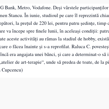
 Bank, Metro, Vodafone. Deși vârstele participanților 
en Stancu. În iunie, studioul pe care îl reprezintă chia
pători, la prețul de 220 lei, pentru patru ședințe, timp 
are va începe spre finele lunii, în aceleași condiții: patr
te aceste activități au rămas la stadiul de hobby, există
care o făcea înainte și s-a reprofilat. Raluca C. poveste
 încă era angajata unei bănci, și care a determinat-o să 
atelier de art-terapie“, unde să predea de toate, de la pi
ra Cupcencu)