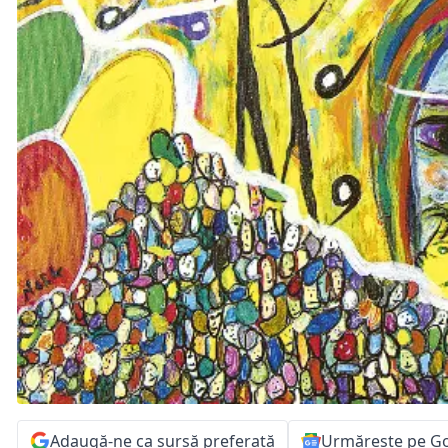
Adaugă-ne ca sursă preferată
Urmărește pe G