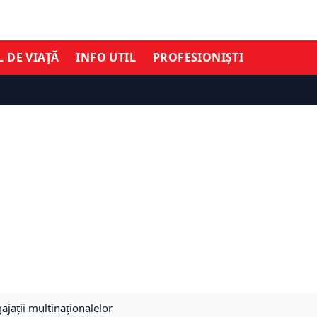
L DE VIAȚĂ
INFO UTIL
PROFESIONIȘTI
ajații multinaționalelor