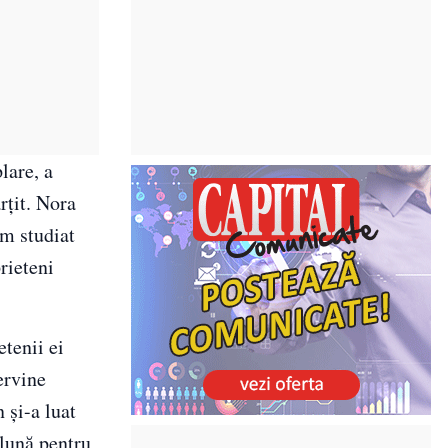
lare, a
rțit. Nora
am studiat
rieteni
etenii ei
ervine
 și-a luat
 lună pentru