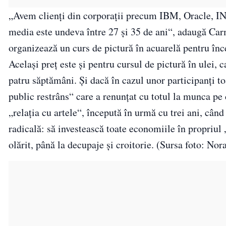
„Avem clienți din corporații precum IBM, Oracle, ING
media este undeva între 27 și 35 de ani“, adaugă Carm
organizează un curs de pictură în acuarelă pentru înce
Același preț este și pentru cursul de pictură în ulei, c
patru săptămâni. Și dacă în cazul unor participanți toa
public restrâns“ care a renunțat cu totul la munca pe 
„relația cu artele“, începută în urmă cu trei ani, când
radicală: să investească toate economiile în propriul „
olărit, până la decupaje și croitorie. (Sursa foto: No