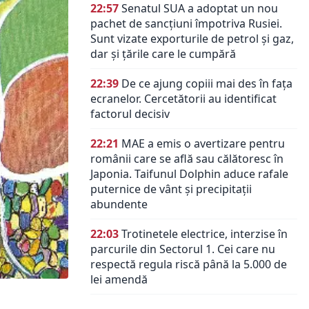
22:57
Senatul SUA a adoptat un nou
pachet de sancțiuni împotriva Rusiei.
Sunt vizate exporturile de petrol și gaz,
dar și țările care le cumpără
22:39
De ce ajung copiii mai des în fața
ecranelor. Cercetătorii au identificat
factorul decisiv
22:21
MAE a emis o avertizare pentru
românii care se află sau călătoresc în
Japonia. Taifunul Dolphin aduce rafale
puternice de vânt și precipitații
abundente
22:03
Trotinetele electrice, interzise în
parcurile din Sectorul 1. Cei care nu
respectă regula riscă până la 5.000 de
lei amendă