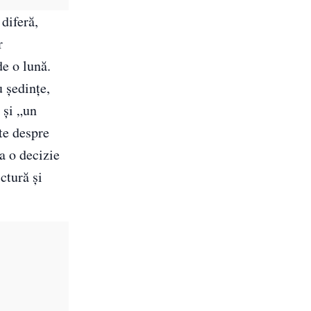
diferă,
r
de o lună.
u ședințe,
 și „un
ște despre
ia o decizie
ctură și