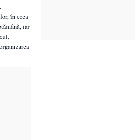
.
lor, în ceea
ptămână, iar
cut,
 organizarea