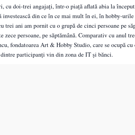
 cu doi-trei angajați, într-o piață aflată abia la început
nvestească din ce în ce mai mult în ei, în hobby-urile 
u trei ani am pornit cu o grupă de cinci persoane pe să
e zece persoane, pe săptămână. Comparativ cu anul tre
ncu, fondatoarea Art & Hobby Studio, care se ocupă cu
dintre participanți vin din zona de IT și bănci.