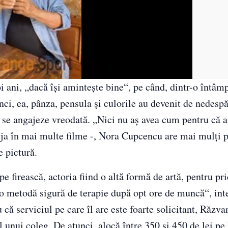
ani, „dacă își amintește bine“, pe când, dintr-o întâmp
tunci, ea, pânza, pensula și culorile au devenit de nedespă
să se angajeze vreodată. „Nici nu aș avea cum pentru că 
deja în mai multe filme -, Nora Cupcencu are mai mulți p
e pictură.
pe firească, actoria fiind o altă formă de artă, pentru pri
r-o metodă sigură de terapie după opt ore de muncă“, int
ă serviciul pe care îl are este foarte solicitant, Răzvan
l unui coleg. De atunci, alocă între 350 și 450 de lei pe