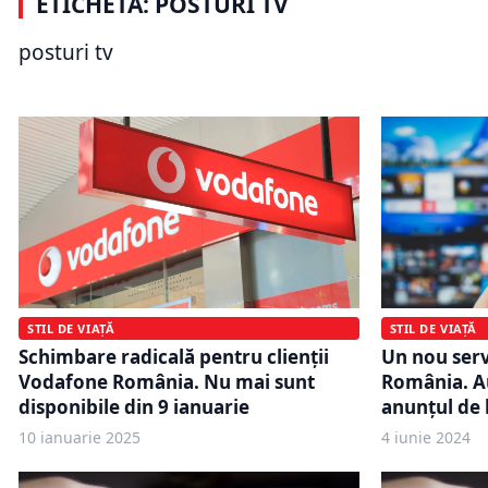
ETICHETĂ: POSTURI TV
STIL DE VIAȚĂ
Lider de a
iNES Live – 2 ani de inovație și o
mai urmărit
posturi tv
ofertă aniversară pentru clienți (P)
21
STIL DE VIAȚĂ
STIL DE VIAȚĂ
Schimbare radicală pentru clienții
Un nou serv
Vodafone România. Nu mai sunt
România. A
disponibile din 9 ianuarie
anunțul de 
10 ianuarie 2025
4 iunie 2024