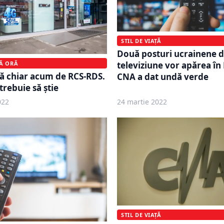
STIL DE VIAȚĂ
Două posturi ucrainene 
MĂ ORĂ
televiziune vor apărea î
tă chiar acum de RCS-RDS.
CNA a dat undă verde
 trebuie să știe
022
24 martie 2022
STIL DE VIAȚĂ