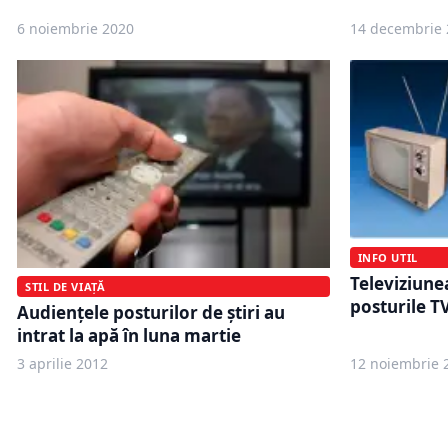
6 noiembrie 2020
14 decembrie 
INFO UTIL
Televiziunea
STIL DE VIAȚĂ
posturile TV
Audienţele posturilor de ştiri au
intrat la apă în luna martie
3 aprilie 2012
12 noiembrie 