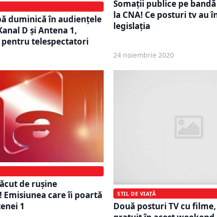
Somații publice pe bandă
la CNA! Ce posturi tv au î
ă duminică în audiențele
legislația
Kanal D și Antena 1,
l pentru telespectatori
24 noiembrie 2020
făcut de rușine
 Emisiunea care îi poartă
STIL DE VIAȚĂ
Două posturi TV cu filme,
enei 1