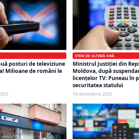
ȘTIRI DE ULTIMĂ ORĂ
Ministrul Justiției din Re
ouă posturi de televiziune
Moldova, după suspenda
! Milioane de români le
licențelor TV: Puneau în p
securitatea statului
2023
19 decembrie 2022