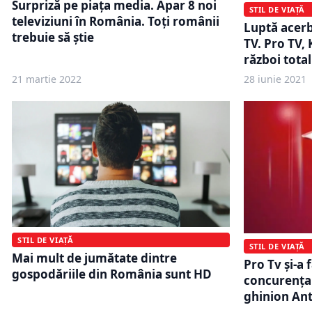
Surpriză pe piața media. Apar 8 noi
STIL DE VIAȚĂ
televiziuni în România. Toți românii
Luptă acerb
trebuie să știe
TV. Pro TV, 
război tota
21 martie 2022
28 iunie 2021
STIL DE VIAȚĂ
STIL DE VIAȚĂ
Mai mult de jumătate dintre
Pro Tv și-a 
gospodăriile din România sunt HD
concurența!
ghinion Ant