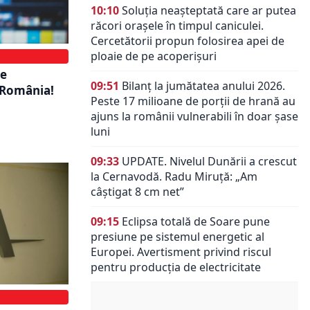
10:10
Soluția neașteptată care ar putea
răcori orașele în timpul caniculei.
Cercetătorii propun folosirea apei de
ploaie de pe acoperișuri
de
09:51
Bilanț la jumătatea anului 2026.
n România!
Peste 17 milioane de porții de hrană au
ajuns la românii vulnerabili în doar șase
luni
09:33
UPDATE. Nivelul Dunării a crescut
la Cernavodă. Radu Miruță: „Am
câștigat 8 cm net”
09:15
Eclipsa totală de Soare pune
presiune pe sistemul energetic al
Europei. Avertisment privind riscul
pentru producția de electricitate