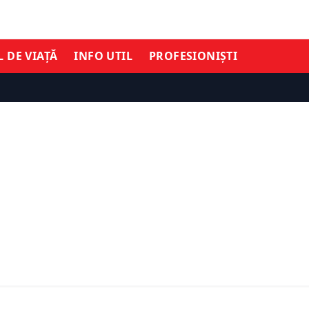
L DE VIAȚĂ
INFO UTIL
PROFESIONIȘTI
STIL DE VIAȚĂ
Ă
Posturile TV eliminate di