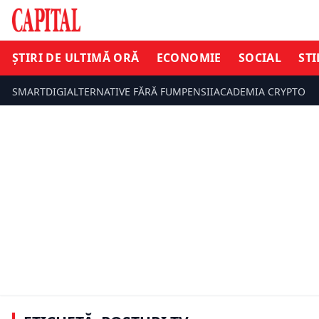
ȘTIRI DE ULTIMĂ ORĂ
ECONOMIE
SOCIAL
STI
SMARTDIGI
ALTERNATIVE FĂRĂ FUM
PENSII
ACADEMIA CRYPTO
STIL DE VIAȚ