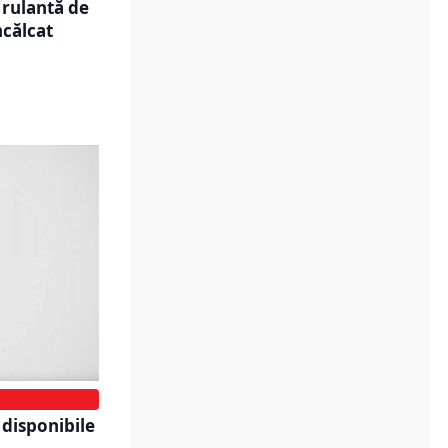
 rulantă de
ncălcat
 disponibile