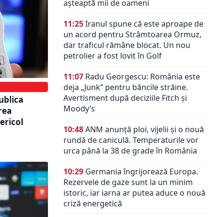
așteaptă mii de oameni
11:25
Iranul spune că este aproape de
un acord pentru Strâmtoarea Ormuz,
dar traficul rămâne blocat. Un nou
petrolier a fost lovit în Golf
11:07
Radu Georgescu: România este
deja „Junk” pentru băncile străine.
Avertisment după deciziile Fitch și
publica
Moody’s
rea
ericol
10:48
ANM anunță ploi, vijelii și o nouă
rundă de caniculă. Temperaturile vor
urca până la 38 de grade în România
10:29
Germania îngrijorează Europa.
Rezervele de gaze sunt la un minim
istoric, iar iarna ar putea aduce o nouă
criză energetică