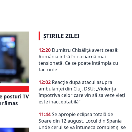
or mai
Obligatoriu la TV în România. Toată
le la
lumea trebuie să urmărească.
Ordin CNA pentru 2025
ȘTIRILE ZILEI
12:20
Dumitru Chisăliță avertizează:
România intră într-o iarnă mai
tensionată. Ce se poate întâmpla cu
facturile
12:02
Reacție după atacul asupra
ambulanței din Cluj. DSU: „Violența
împotriva celor care vin să salveze vieți
e posturi TV
este inacceptabilă”
u rămas
11:44
Se apropie eclipsa totală de
Soare din 12 august. Locul din Spania
unde cerul se va întuneca complet și se