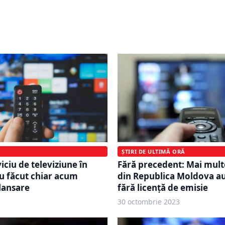
udiență. Care a fost cea
programe. Românii nu v
ă televiziune ieri, la ora
putea urmări aceste cana
televizor
ȘTIRI DE ULTIMĂ ORĂ
Fără precedent: Mai mult
iciu de televiziune în
din Republica Moldova a
u făcut chiar acum
fără licență de emisie
lansare
30 octombrie 2023