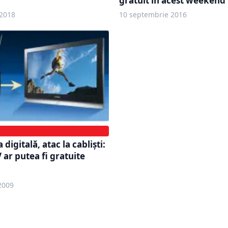
gratuit în acest weekend
2018
10 septembrie 2016
 digitală, atac la cablişti:
 ar putea fi gratuite
2009