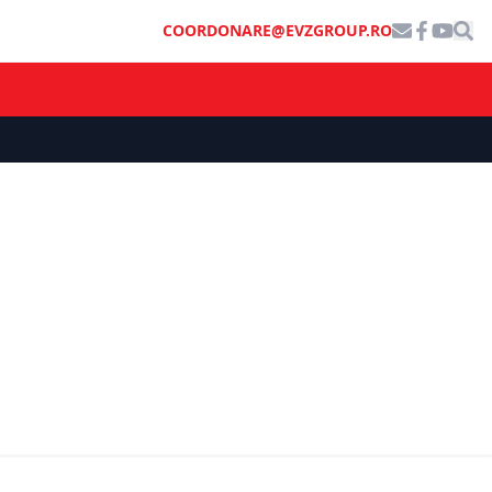
COORDONARE@EVZGROUP.RO
STIL DE VIAȚĂ
n grila de