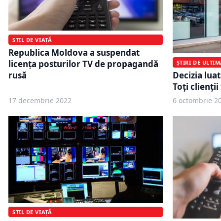
STIL DE VIAȚĂ
Republica Moldova a suspendat
licența posturilor TV de propagandă
ȘTIRI DE ULTI
Decizia lua
rusă
Toți clienții
17 decembrie 2022
6 octombrie 2
STIL DE VIAȚĂ