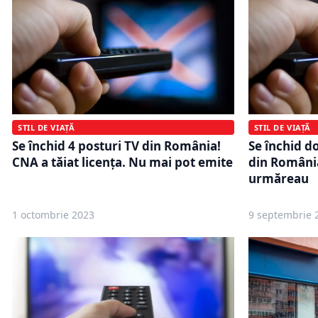
STIL DE VIAȚĂ
STIL DE VIAȚĂ
Se ȋnchid 4 posturi TV din România!
Se închid d
CNA a tăiat licența. Nu mai pot emite
din România
urmăreau
1 octombrie 2023
9 septembrie 